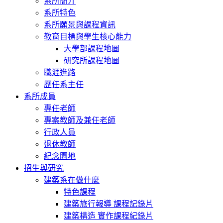
系所簡介
系所特色
系所願景與課程資訊
教育目標與學生核心能力
大學部課程地圖
研究所課程地圖
職涯進路
歷任系主任
系所成員
專任老師
專案教師及兼任老師
行政人員
退休教師
紀念園地
招生與研究
建築系在做什麼
特色課程
建築旅行報導 課程記錄片
建築構造 實作課程紀錄片