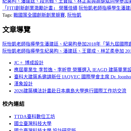
紀昊昀、潘建廷、段宗翰、王寶成、林芷柔與高健斌同學參加第一
「FITI創新創業激勵計畫」 榮獲佳績
阮怡凱老師指導學生潘建廷
Tags:
戰國策全國創新創業競賽
,
阮怡凱
文章導覽
阮怡凱老師指導學生潘建廷、紀昊昀參加2018年「第九屆國際
阮怡凱老師指導學生紀昊昀、潘建廷、王寶成、林芷柔參加 201
JC。 博成設計
應屆畢業生 李哲逸、李昕霓 榮獲選入 IEAGD 建築畢業
臺科大建築系邀請新任 IAQVEC 國際學會主席 Dr. Joonh
漢象設計
2026建築構法計畫赴日本廣島大學進行國際工作坊交流
校內連結
TTDA臺科數位工坊
國立臺灣科技大學
國立臺灣科技大學 設計研究所