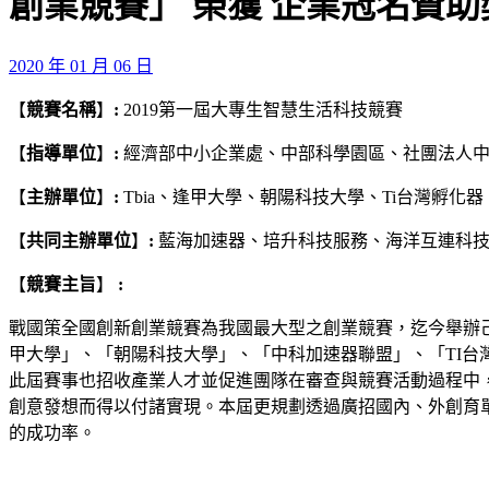
創業競賽」 榮獲 企業冠名贊助
2020 年 01 月 06 日
【
競賽名稱
】
:
2019第一屆大專生智慧生活科技競賽
【
指導單位
】
:
經濟部中小企業處、中部科學園區、社團法人
【
主辦單位
】
:
Tbia、逢甲大學、朝陽科技大學、Ti台灣孵
【
共同
主辦單位
】
:
藍海加速器、培升科技服務、海洋互連科技股份有限
【
競賽主旨
】
:
戰國策全國創新創業競賽為我國最大型之創業競賽，迄今舉辦己
甲大學」、「朝陽科技大學」、「中科加速器聯盟」、「TI
此屆賽事也招收產業人才並促進團隊在審查與競賽活動過程中
創意發想而得以付諸實現。本屆更規劃透過廣招國內、外創育
的成功率。