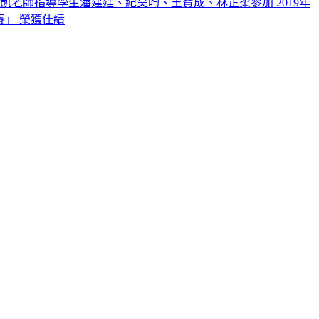
凱老師指導學生潘建廷、紀昊昀、王寶成、林芷柔參加 2019年
賽」 榮獲佳績