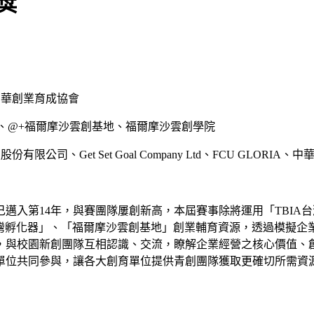
獎
中華創業育成協會
化器、@+福爾摩沙雲創基地、福爾摩沙雲創學院
公司、Get Set Goal Company Ltd、FCU GLOR
邁入第14年，與賽團隊屢創新高，本屆賽事除將運用「TBIA
台灣孵化器」、「福爾摩沙雲創基地」創業輔育資源，透過模擬企
，與校園新創團隊互相認識、交流，瞭解企業經營之核心價值、
單位共同參與，讓各大創育單位提供青創團隊獲取更確切所需資