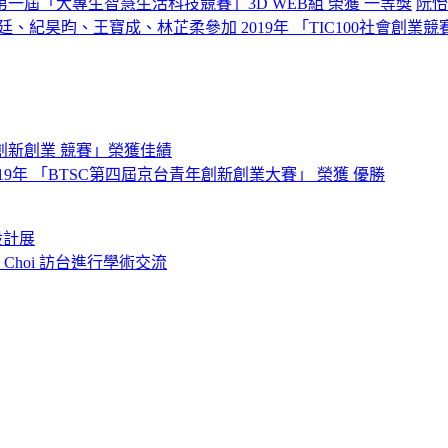
屆「大專生智慧生活科技競賽」3D WEB組 榮獲 一等獎
阮怡
、紀昊昀、王寶成、林芷柔參加 2019年 「TIC100社會創業競
創新創業 競賽」榮獲佳績
9年 「BTSC第四屆京台青年創新創業大賽」 榮獲 優勝
設計展
o Choi 訪台進行學術交流