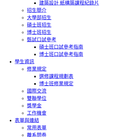
建築設計 紙構築課程紀錄片
招生簡介
大學部招生
碩士班招生
博士班招生
甄試口試參考
碩士班口試參考指南
博士班口試參考指南
學生資訊
修業規定
選修課程規劃表
博士班修業規定
國際交流
雙聯學位
獎學金
工作機會
表單與連結
常用表單
離系問卷