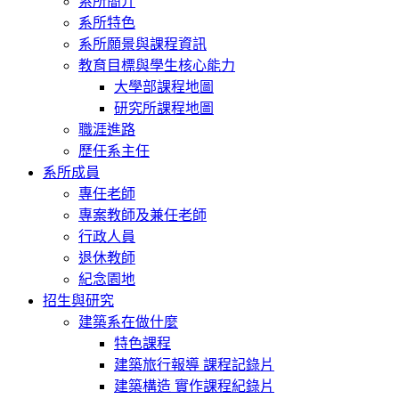
系所簡介
系所特色
系所願景與課程資訊
教育目標與學生核心能力
大學部課程地圖
研究所課程地圖
職涯進路
歷任系主任
系所成員
專任老師
專案教師及兼任老師
行政人員
退休教師
紀念園地
招生與研究
建築系在做什麼
特色課程
建築旅行報導 課程記錄片
建築構造 實作課程紀錄片