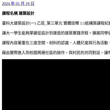
2024 年 01 月 19 日
課程名稱 建築設計
臺科大建築設計(一) 乙班_第三單元 實體詮釋 1:1紙構築課程紀
讓大一學生能夠掌握從設計到建造的建築實踐流程。擴展同學從
課程內容著重在三度空間、材料的認識、人體尺度與行為活動
藉由實際進入到校園周邊社區的操作，與村民的共同對話，讓