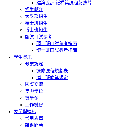
建築設計 紙構築課程紀錄片
招生簡介
大學部招生
碩士班招生
博士班招生
甄試口試參考
碩士班口試參考指南
博士班口試參考指南
學生資訊
修業規定
選修課程規劃表
博士班修業規定
國際交流
雙聯學位
獎學金
工作機會
表單與連結
常用表單
離系問卷