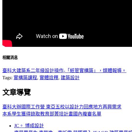
相關消息
臺科大建築系二年級設計操作-「紙管實構築」，媒體報導。
Tags:
實構築課程
,
實體詮釋
,
建築設計
文章導覽
臺科大辦國際工作營 東亞五校以設計力回應地方再興需求
本系學生獲得錄取教育部菁培計畫國內複審名單
JC。 博成設計