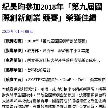
紀昊昀參加2018年「第九屆國
際創新創業 競賽」榮獲佳績
2020 年 01 月 06 日
【
競賽名稱
】
:
2018年「第九屆國際創新創業競賽」
【
指導單位
】
:
教育部、經濟部、經濟部中小企業處
【
主辦單位
】
:
國立臺灣科技大學產學營運處創新育成中心
【
協辦單位
】
:
台科微加速器
【
競賽主旨
】
:
SYSTEX精誠資訊、UnaBiz、Deloitte勤業眾信
本競賽透過創意發想、激盪，成功培植出多組新創團隊。招募
對象除學生團隊外，開放全國新創企業參加，決賽更邀請台科
大國際姊妹校優秀創業青年、國際育成加速器培植之新創企業
來臺進行邀請賽，要求各團隊於決賽時需進行英文簡報，鼓勵