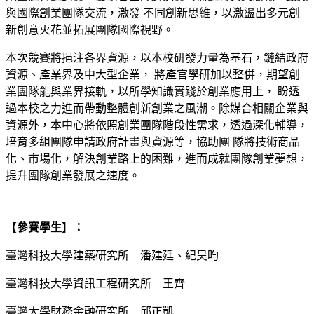
與國際創業團隊交流，激發 不同創新思維，以激盪出多元創
新創意火花並拓展團隊國際視野。
本次競賽將挹注各界資源，以本校研發力量為基石，鏈結政府
資源、產業界及中大型企業， 將產官學研加以整併，期望創
業團隊能與業界接軌，以所學知識實踐於創業應用上， 盼透
過本校之力進而帶動整體創新創業之風潮。除媒合相關企業與
資源外，本中心將依照創業團隊階段性需求，透過深化輔導，
培育多組團隊申請政府計畫與資源等，協助團 隊將技術商品
化、市場化，解決創業路上的困難，進而成就團隊創業夢想，
提升團隊創業發展之速度。
【
參賽學生
】
：
臺灣科技大學建築研究所 潘建廷、紀昊昀
臺灣科技大學資訊工程研究所 王齊
臺灣大學財務金融研究所 邱正凱