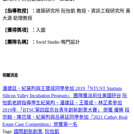
【
指導教授
】
：
建築研究所 阮怡凱 教授、資訊工程研究所 黃
大源 助理教授
【
獲得獎項
】
：
入圍
【
團隊名稱
】
：
Swirl Studio 鳴門設計
相關消息
潘建廷、紀昊昀與王寶成同學參加 2019「NTUST Startups
Silicon Valley Incubation Program」 團隊獲派前往美國矽谷
阮
怡凱老師指導學生紀昊昀、潘建廷、王寶成、林芷柔參加
2019年 「BTSC第四屆京台青年創新創業大賽」 榮獲 優勝
段
宗翰、陳芑瑋、紀昊昀與呂蔣廷同學參加『2021 Cathay Real
Estate Case Competition』榮獲第一名
Tags:
國際創新創業
,
阮怡凱