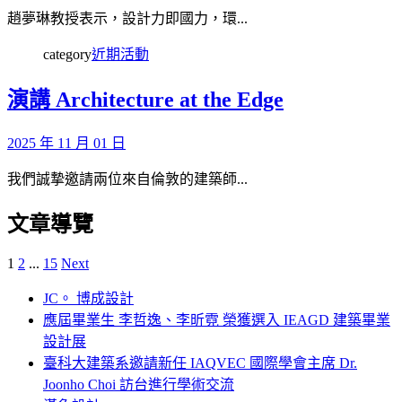
趙夢琳教授表示，設計力即國力，環...
category
近期活動
演講 Architecture at the Edge
2025 年 11 月 01 日
我們誠摯邀請兩位來自倫敦的建築師...
文章導覽
1
2
...
15
Next
JC。 博成設計
應屆畢業生 李哲逸、李昕霓 榮獲選入 IEAGD 建築畢業
設計展
臺科大建築系邀請新任 IAQVEC 國際學會主席 Dr.
Joonho Choi 訪台進行學術交流