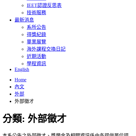
IEET認證反思表
技術服務
最新消息
系所公告
得獎紀錄
畢業展覽
海外課程交換日記
近期活動
學程資訊
English
Home
內文
外部
外部徵才
分類:
外部徵才
本系公告之外部徵才、獎學金及相關資訊係由各提供單位提