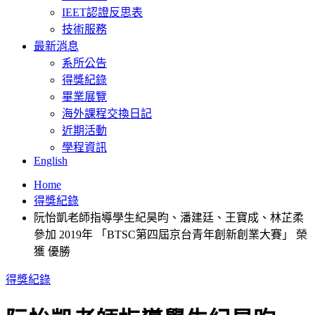
IEET認證反思表
技術服務
最新消息
系所公告
得獎紀錄
畢業展覽
海外課程交換日記
近期活動
學程資訊
English
Home
得獎紀錄
阮怡凱老師指導學生紀昊昀、潘建廷、王寶成、林芷柔
參加 2019年 「BTSC第四屆京台青年創新創業大賽」 榮
獲 優勝
得獎紀錄