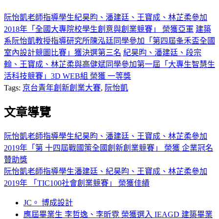
阮怡凱老師指導學生紀昊昀、潘建廷、王寶成、林芷柔參加
2018年「全國大專院校學生創意與創業競賽」 榮獲亞軍
建築
系阮怡凱教授指導研究所陳泓廷同學參加「第四屆夆禾盃全國
室內設計競圖比賽」獲決選第三名
紀昊昀、潘建廷、段宗
翰、王寶成、林芷柔與高健斌同學參加第一屆「大專生智慧生
活科技競賽」3D WEB組 榮獲 一等獎
Tags:
京台青年創新創業大賽
,
阮怡凱
文章導覽
阮怡凱老師指導學生紀昊昀、潘建廷、王寶成、林芷柔參加
2019年「第 十四屆戰國策全國創新創業競賽」 榮獲 企業冠名
贊助獎
阮怡凱老師指導學生潘建廷、紀昊昀、王寶成、林芷柔參加
2019年 「TIC100社會創業競賽」 榮獲佳績
JC。 博成設計
應屆畢業生 李哲逸、李昕霓 榮獲選入 IEAGD 建築畢業