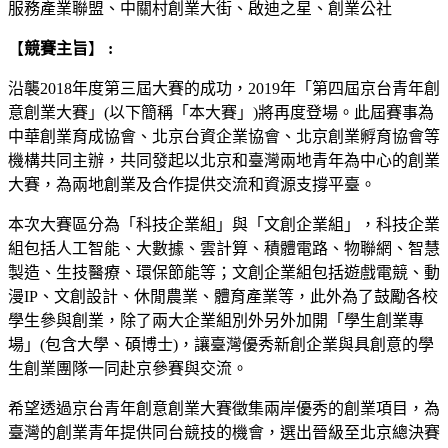
服務產業聯盟​、中關村創業大街、啟迪之星、創業公社
【
競賽主旨
】
:
沿襲2018年度第三屆大賽的成功，2019年「第四屆京台青年創
意創業大賽」(以下簡稱「本大賽」)將再度登場。此屆賽事為
中華創業育成協會、北京台資企業協會、北京創業孵育協會等
機構共同主辦，共同發起以北京和臺灣兩地青年為中心的創業
大賽，為兩地創業及合作提供交流和資源支撐平臺。
本次大賽區分為「科技企業組」與「文創企業組」，科技企業
組包括人工智能、大數據、雲計算、積體電路、物聯網、智慧
製造、生技醫療、環保節能等；文創企業組包括遊戲電競、動
漫IP、文創設計、休閒農業、體育產業等，此外為了鼓勵各校
學生參與創業，除了兩大企業組別外另外加開「學生創業專
場」(包含大學、碩博士)，讓臺灣優秀新創企業與具創意的學
生創業團隊一同赴京參賽與交流。
希望透過京台青年創意創業大賽徵集兩岸優秀的創業項目，為
臺灣的創業青年提供同台競技的機會，選出晉級至北京總決賽