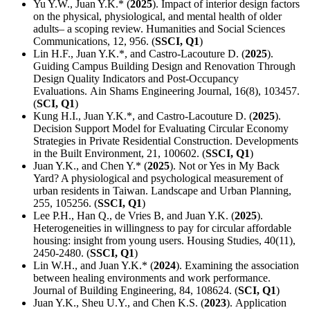
Yu Y.W., Juan Y.K.* (
2025
). Impact of interior design factors
on the physical, physiological, and mental health of older
adults– a scoping review. Humanities and Social Sciences
Communications, 12, 956. (
SSCI, Q1
)
Lin H.F., Juan Y.K.*, and Castro-Lacouture D. (
2025
).
Guiding Campus Building Design and Renovation Through
Design Quality Indicators and Post-Occupancy
Evaluations. Ain Shams Engineering Journal, 16(8), 103457.
(
SCI, Q1
)
Kung H.I., Juan Y.K.*, and Castro-Lacouture D. (
2025
).
Decision Support Model for Evaluating Circular Economy
Strategies in Private Residential Construction. Developments
in the Built Environment, 21, 100602. (
SSCI, Q1
)
Juan Y.K., and Chen Y.* (
2025
). Not or Yes in My Back
Yard? A physiological and psychological measurement of
urban residents in Taiwan. Landscape and Urban Planning,
255, 105256. (
SSCI, Q1
)
Lee P.H., Han Q., de Vries B, and Juan Y.K. (
2025
).
Heterogeneities in willingness to pay for circular affordable
housing: insight from young users. Housing Studies, 40(11),
2450-2480. (
SSCI, Q1
)
Lin W.H., and Juan Y.K.* (
2024
). Examining the association
between healing environments and work performance.
Journal of Building Engineering, 84, 108624. (
SCI, Q1
)
Juan Y.K., Sheu U.Y., and Chen K.S. (
2023
). Application