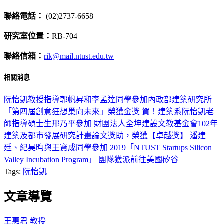
聯絡電話：
(02)2737-6658
研究室位置：
RB-704
聯絡信箱：
rik@mail.ntust.edu.tw
相關消息
阮怡凱教授指導郭帆昇和李孟達同學參加內政部建築研究所
「第四屆創意狂想巢向未來」榮獲金獎
賀！建築系阮怡凱老
師指導碩士生邢乃平參加 財團法人全坤建設文教基金會102年
建築及都市發展研究計畫論文獎助，榮獲【卓越獎】
潘建
廷、紀昊昀與王寶成同學參加 2019「NTUST Startups Silicon
Valley Incubation Program」 團隊獲派前往美國矽谷
Tags:
阮怡凱
文章導覽
王惠君 教授