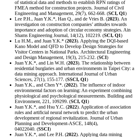
of statistical data and methods to establish RPN ratings of
FMEA method for construction projects. Journal of Civil
Engineering and Management, 29(7), 662-668. (
SCI, Q1
)
Lee P.H., Juan Y.K.*, Han Q., and de Vries B. (
2023
). An
investigation on construction companies’ attitudes towards
importance and adoption of circular economy strategies. Ain
Shams Engineering Journal, 14(12), 102219. (
SCI, Q1
)
Lu H.M., and Juan Y.K.* (
2023
). Applying the DQI-based
Kano Model and QFD to Develop Design Strategies for
Visitor Centers in National Parks. Architectural Engineering
and Design Management, 19(3), 215-232. (
SCI
)
Juan Y.K.*, and Lin W.H. (
2023
). The relationship between
residential burglaries and urban environments in Taipei City: a
data mining approach. International Journal of Urban
Sciences, 27(1), 155-177. (
SSCI, Q1
)
Juan Y.K., and Chen Y*. (
2022
). The influence of indoor
environmental factors on learning: An experiment combining
physiological and psychological measurements. Building and
Environment, 221, 109299. (
SCI, Q1
)
Juan Y.K.*, and Hsu Y.C. (
2022
). Application of association
rules and artificial neural network to predict the urban
development of regional revitalization. Journal of Urban
Planning and Development-ASCE, 148(4),
04022040. (
SSCI
)
Juan Y.K.*, and Lee P.H. (
2022
). Applying data mining