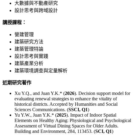
大數據與不動產研究
設計思考與跨域設計
講授課程：
營建管理
建築研究方法
建築管理特論
設計思考與實踐
建築產業分析
建築環境調查與定量解析
近期研究著作
Xu Y.Q., and Juan Y.K.* (
2026
). Decision support model for
evaluating renewal strategies to enhance the vitality of
historical districts. Accepted by Humanities and Social
Sciences Communications. (
SSCI, Q1
)
Yu Y.W., Juan Y.K.* (
2025
). Impact of Indoor Spatial
Elements on Healthy Aging: Physiological and Psychological
Assessment of Virtual Dining Spaces for Older Adults.
Building and Environment, 284, 113453. (
SCI, Q1
)