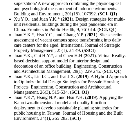
superstition? A new approach combining the physiological
and psychological measurement of indoor environments.
Building and Environment, 201(15), 107992. (
SCI, Q1
)
Xu Y.Q., and Juan Y.K.* (
2021
). Design strategies for multi-
unit residential buildings during the post-pandemic era in
China. Frontiers in Public Health, 9, 761614. (
SCI, Q1
)
Juan Y.K.*, Hsu Y.C., and Chang Y.P. (
2021
). Site selection
assessment of vacant campus space transforming into daily
care centers for the aged. International Journal of Strategic
Property Management, 25(1), 34-49. (
SSCI
)
Juan Y.K., Chi H.Y.*, and Chen H.H (
2021
). Virtual Reality-
based decision support model for interior design and
decoration of an office building. Engineering, Construction
and Architectural Management, 28(1), 229-245. (
SCI, Q1
)
Juan Y.K., Lin I.C., and Tsai J.X. (
2019
). A Hybrid Approach
to Optimize Initial Design Strategies for Pre-sale Housing
Projects. Engineering, Construction and Architectural
Management, 26(3), 515-534. (
SCI, Q1
)
Juan Y.K.*, Hsing N.P., and Hsu Y.H. (
2019
). Applying the
Kano two-dimensional model and quality function
deployment to develop sustainable planning strategies for
public housing in Taiwan. Journal of Housing and the Built
Environment, 34(1), 265-282. (
SCI
)