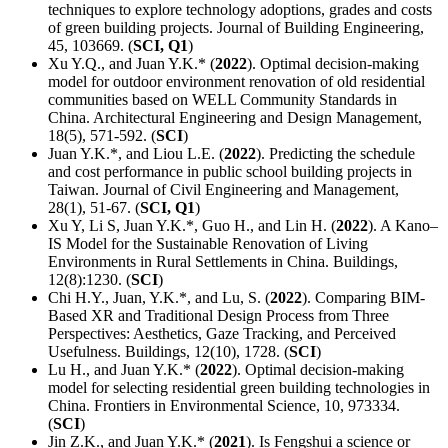
techniques to explore technology adoptions, grades and costs
of green building projects. Journal of Building Engineering,
45, 103669. (
SCI, Q1
)
Xu Y.Q., and Juan Y.K.* (
2022
). Optimal decision-making
model for outdoor environment renovation of old residential
communities based on WELL Community Standards in
China. Architectural Engineering and Design Management,
18(5), 571-592. (
SCI
)
Juan Y.K.*, and Liou L.E. (
2022
). Predicting the schedule
and cost performance in public school building projects in
Taiwan. Journal of Civil Engineering and Management,
28(1), 51-67. (
SCI, Q1
)
Xu Y, Li S, Juan Y.K.*, Guo H., and Lin H. (
2022
). A Kano–
IS Model for the Sustainable Renovation of Living
Environments in Rural Settlements in China. Buildings,
12(8):1230. (
SCI
)
Chi H.Y., Juan, Y.K.*, and Lu, S. (
2022
). Comparing BIM-
Based XR and Traditional Design Process from Three
Perspectives: Aesthetics, Gaze Tracking, and Perceived
Usefulness. Buildings, 12(10), 1728. (
SCI
)
Lu H., and Juan Y.K.* (
2022
). Optimal decision-making
model for selecting residential green building technologies in
China. Frontiers in Environmental Science, 10, 973334.
(
SCI
)
Jin Z.K., and Juan Y.K.* (
2021
). Is Fengshui a science or