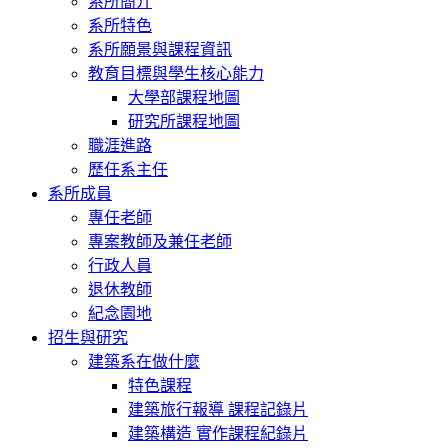
系所簡介
系所特色
系所願景與課程資訊
教育目標與學生核心能力
大學部課程地圖
研究所課程地圖
職涯進路
歷任系主任
系所成員
專任老師
專案教師及兼任老師
行政人員
退休教師
紀念園地
招生與研究
建築系在做什麼
特色課程
建築旅行報導 課程記錄片
建築構造 實作課程紀錄片