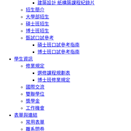
建築設計 紙構築課程紀錄片
招生簡介
大學部招生
碩士班招生
博士班招生
甄試口試參考
碩士班口試參考指南
博士班口試參考指南
學生資訊
修業規定
選修課程規劃表
博士班修業規定
國際交流
雙聯學位
獎學金
工作機會
表單與連結
常用表單
離系問卷