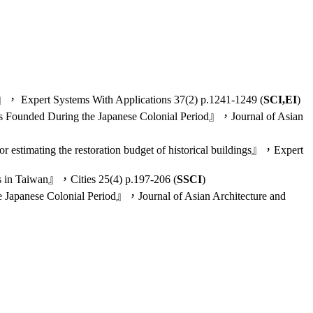
s』， Expert Systems With Applications 37(2) p.1241-1249 (
SCI,EI
)
s Founded During the Japanese Colonial Period』，Journal of Asian
stimating the restoration budget of historical buildings』，Expert
s in Taiwan』，Cities 25(4) p.197-206 (
SSCI
)
Japanese Colonial Period』，Journal of Asian Architecture and