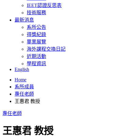
IEET認證反思表
技術服務
最新消息
系所公告
得獎紀錄
畢業展覽
海外課程交換日記
近期活動
學程資訊
English
Home
系所成員
專任老師
王惠君 教授
專任老師
王惠君 教授