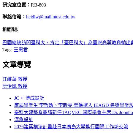
研究室位置：
RB-803
聯絡信箱：
heidiw@mail.ntust.edu.tw
相關消息
巴國總統訪問臺科大，肯定「臺巴科大」為臺灣高等教育輸出
Tags:
王惠君
文章導覽
江維華 教授
阮怡凱 教授
JC。 博成設計
應屆畢業生 李哲逸、李昕霓 榮獲選入 IEAGD 建築畢業
臺科大建築系邀請新任 IAQVEC 國際學會主席 Dr. Joonh
漢象設計
2026建築構法計畫赴日本廣島大學進行國際工作坊交流