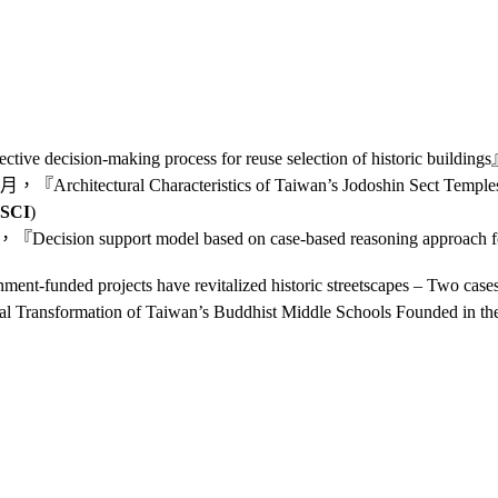
e decision-making process for reuse selection of historic building
，『Architectural Characteristics of Taiwan’s Jodoshin Sect Temple
SCI
)
ecision support model based on case-based reasoning approach for e
unded projects have revitalized historic streetscapes – Two case
ransformation of Taiwan’s Buddhist Middle Schools Founded in the 