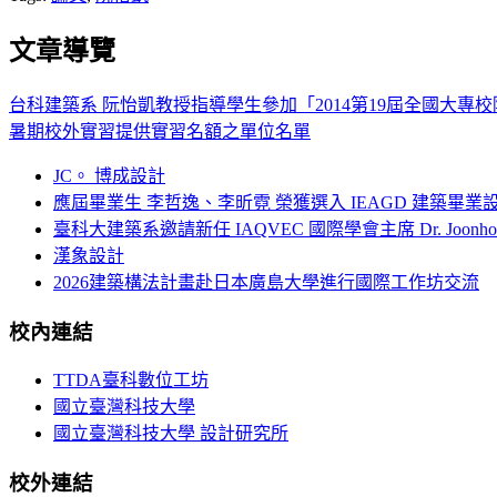
文章導覽
台科建築系 阮怡凱教授指導學生參加「2014第19屆全國大專校
暑期校外實習提供實習名額之單位名單
JC。 博成設計
應屆畢業生 李哲逸、李昕霓 榮獲選入 IEAGD 建築畢業
臺科大建築系邀請新任 IAQVEC 國際學會主席 Dr. Joonh
漢象設計
2026建築構法計畫赴日本廣島大學進行國際工作坊交流
校內連結
TTDA臺科數位工坊
國立臺灣科技大學
國立臺灣科技大學 設計研究所
校外連結