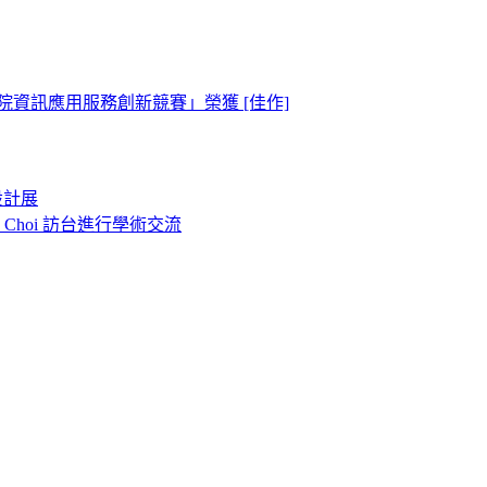
院資訊應用服務創新競賽」榮獲 [佳作]
設計展
o Choi 訪台進行學術交流