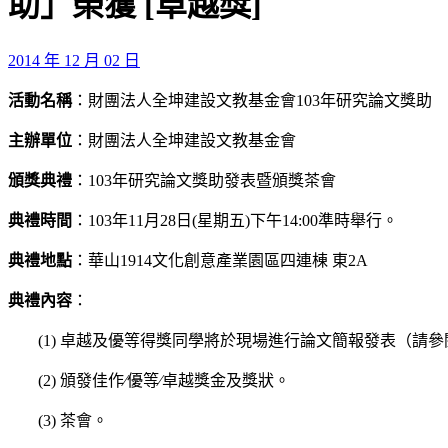
助」榮獲 [卓越獎]
2014 年 12 月 02 日
活動名稱
：財團法人全坤建設文教基金會103年研究論文獎助
主辦單位
：財團法人全坤建設文教基金會
頒獎典禮
：103年研究論文獎助發表暨頒獎茶會
典禮時間
：103年11月28日(星期五)下午14:00準時舉行。
典禮
地點
：華山1914文化創意產業園區四連棟 東2A
典禮
內容
：
(1) 卓越及優等得獎同學將於現場進行論文簡報發表（請
(2) 頒發佳作∕優等∕卓越獎金及獎狀。
(3) 茶會。