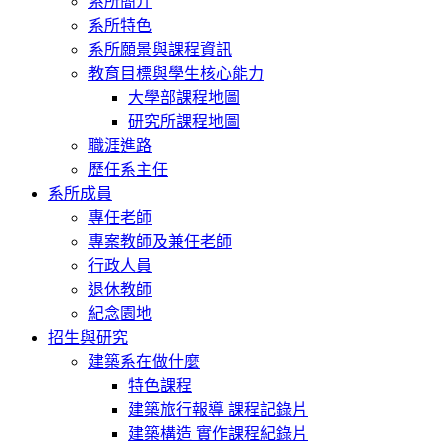
系所簡介
系所特色
系所願景與課程資訊
教育目標與學生核心能力
大學部課程地圖
研究所課程地圖
職涯進路
歷任系主任
系所成員
專任老師
專案教師及兼任老師
行政人員
退休教師
紀念園地
招生與研究
建築系在做什麼
特色課程
建築旅行報導 課程記錄片
建築構造 實作課程紀錄片