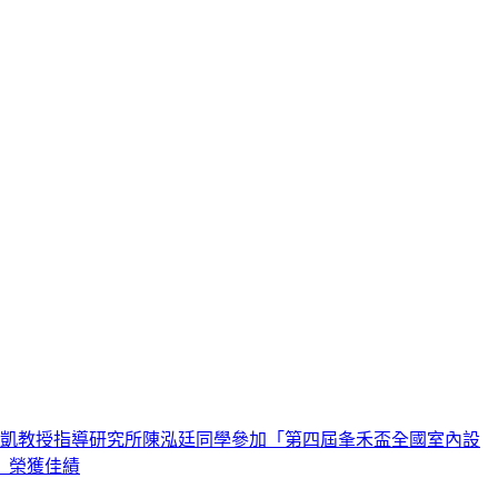
凱教授指導研究所陳泓廷同學參加「第四屆夆禾盃全國室內設
 榮獲佳績