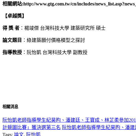
相關網站:http://www.gtg.com.tw/cn/includes/news_list.asp?news
【卓越獎】
得 獎 者
：楊竣傑 台灣科技大學 建築研究所 碩士
論文題目
：綠建築願付價格模型之探討
指導教授
：阮怡凱 台灣科技大學 副教授
相關消息
阮怡凱老師指導學生紀昊昀、潘建廷、王寶成、林芷柔參加201
計競圖比賽」獲決選第三名
阮怡凱老師指導學生紀昊昀、潘建
Tags:
論文
,
阮怡凱