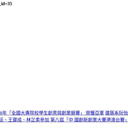
_id=35
8年「全國大專院校學生創意與創業競賽」 榮獲亞軍
建築系阮怡
廷、王寶成、林芷柔參加 第八屆「中 國創新創業大賽港澳台賽」