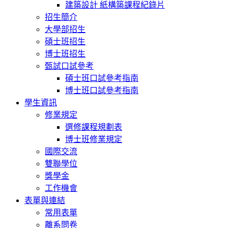
建築設計 紙構築課程紀錄片
招生簡介
大學部招生
碩士班招生
博士班招生
甄試口試參考
碩士班口試參考指南
博士班口試參考指南
學生資訊
修業規定
選修課程規劃表
博士班修業規定
國際交流
雙聯學位
獎學金
工作機會
表單與連結
常用表單
離系問卷