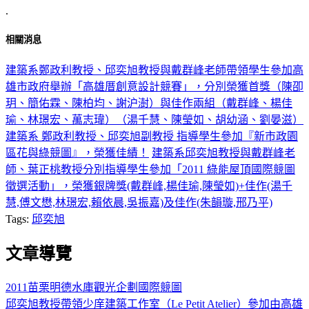
.
相關消息
建築系鄭政利教授、邱奕旭教授與戴群峰老師帶領學生參加高
雄市政府舉辦「高雄厝創意設計競賽」，分別榮獲首獎（陳卲
玥、簡佑霖、陳柏均、謝沪澍）與佳作兩組（戴群峰、楊佳
瑜、林璟宏、萬志瑋）（湯千慧、陳瑩如、胡幼涵、劉晏滋）
建築系 鄭政利教授、邱奕旭副教授 指導學生參加『新市政園
區花與綠競圖』，榮獲佳績！
建築系邱奕旭教授與戴群峰老
師、葉正桃教授分別指導學生參加「2011 綠能屋頂國際競圖
徵選活動」，榮獲銀牌獎(戴群峰,楊佳瑜,陳瑩如)+佳作(湯千
慧,傅文懋,林璟宏,賴依晨,吳振嘉)及佳作(朱韻璇,邢乃平)
Tags:
邱奕旭
文章導覽
2011苗栗明德水庫觀光企劃國際競圖
邱奕旭教授帶領少庠建築工作室（Le Petit Atelier）參加由高雄