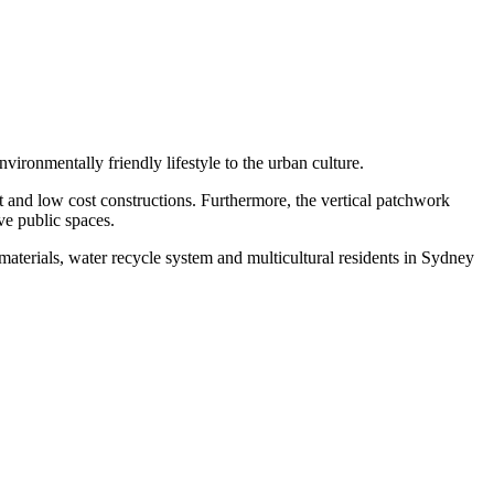
ironmentally friendly lifestyle to the urban culture.
ast and low cost constructions. Furthermore, the vertical patchwork
ve public spaces.
aterials, water recycle system and multicultural residents in Sydney