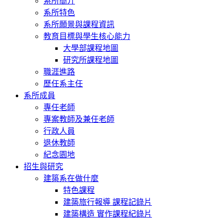
系所簡介
系所特色
系所願景與課程資訊
教育目標與學生核心能力
大學部課程地圖
研究所課程地圖
職涯進路
歷任系主任
系所成員
專任老師
專案教師及兼任老師
行政人員
退休教師
紀念園地
招生與研究
建築系在做什麼
特色課程
建築旅行報導 課程記錄片
建築構造 實作課程紀錄片