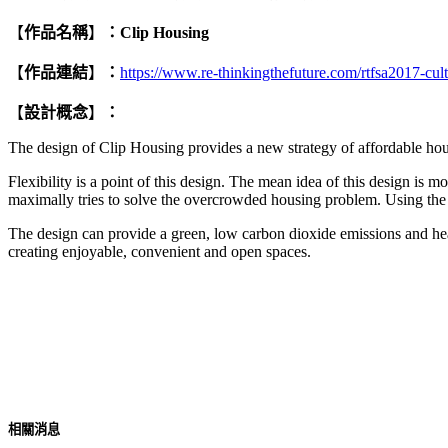
【
作品名稱
】
：
Clip Housing
【
作品連結
】
：
https://www.re-thinkingthefuture.com/rtfsa2017-cult
【
設計概念
】
：
The design of Clip Housing provides a new strategy of affordable housi
Flexibility is a point of this design. The mean idea of this design is 
maximally tries to solve the overcrowded housing problem. Using the fo
The design can provide a green, low carbon dioxide emissions and heal
creating enjoyable, convenient and open spaces.
相關消息