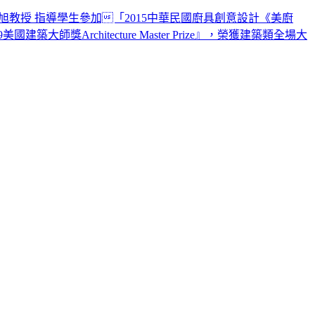
旭教授 指導學生參加「2015中華民國廚具創意設計《美廚
獎Architecture Master Prize』，榮獲建築類全場大