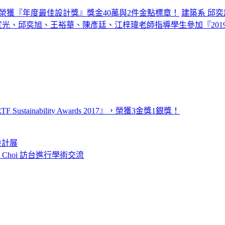
，榮獲『年度最佳設計獎』獎金40萬與2件金點標章！
建築系 邱奕
、邱奕旭、王裕華、陳彥廷、江梓瑋老師指導學生參加『2019美國建築大師
nability Awards 2017』，榮獲3金獎1銀獎！
設計展
o Choi 訪台進行學術交流