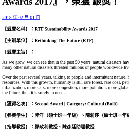
Awards 2017』，榮獲 銀獎！
2018 年 02 月 01 日
【競賽名稱
】
：RTF Sustainability Awards 2017
【
主辦單位
】
：Rethinking The Future (RTF)
【
競賽主旨
】
：
As we grow, we can see that in the past 50 years, natural disasters hav
many other natural disasters threaten millions of people worldwide liv
Over the past several years, talking to people and intermittent nature
resources. With this growth, humanity is still rare forest, rare coal, p
urbanization, more cars, more congestion, more pollution, more global 
the future, then it is surely in need.
【
獲得名次
】
：
Second Award | Category: Cultural (Built)
【
參賽學生
】
：陸洋（碩士班一年級）、陳莉莎（碩士班一年
【
指導教授
】
：鄭政利教授、陳
彥
廷助理教授