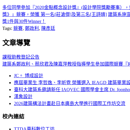
多位同學參加『2020金點概念設計獎』(設計學院獎勵賽事）
獎》」競賽，榮獲 第一名[莊滄傑]及第三名[王詩晴]
建築系施宣光
獎1件與30件Winner！
Tags:
競賽
,
鄭政利
,
陳彥廷
文章導覽
課程助教登記公告
建築系鄭政利、蔡欣君及陳嘉萍教授指導學生參加國際競賽『RTF Sustai
JC。 博成設計
應屆畢業生 李哲逸、李昕霓 榮獲選入 IEAGD 建築畢業
臺科大建築系邀請新任 IAQVEC 國際學會主席 Dr. Joonh
漢象設計
2026建築構法計畫赴日本廣島大學進行國際工作坊交流
校內連結
TTDA臺科數位工坊