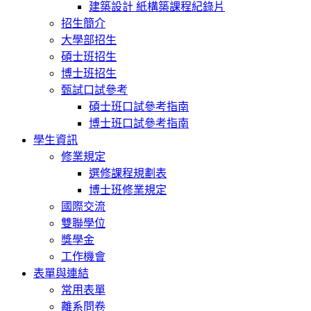
建築設計 紙構築課程紀錄片
招生簡介
大學部招生
碩士班招生
博士班招生
甄試口試參考
碩士班口試參考指南
博士班口試參考指南
學生資訊
修業規定
選修課程規劃表
博士班修業規定
國際交流
雙聯學位
獎學金
工作機會
表單與連結
常用表單
離系問卷