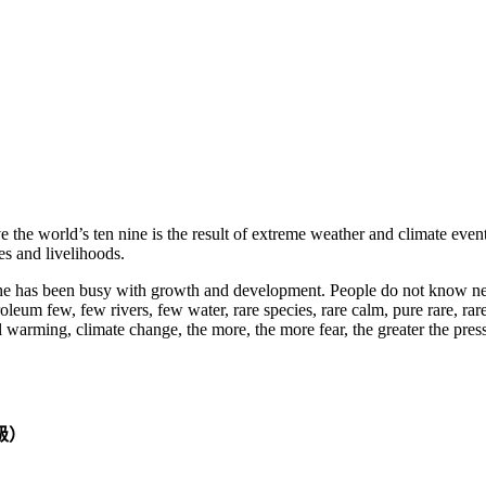
e the world’s ten nine is the result of extreme weather and climate even
es and livelihoods.
, he has been busy with growth and development. People do not know need
etroleum few, few rivers, few water, rare species, rare calm, pure rare, 
warming, climate change, the more, the more fear, the greater the pressu
級）