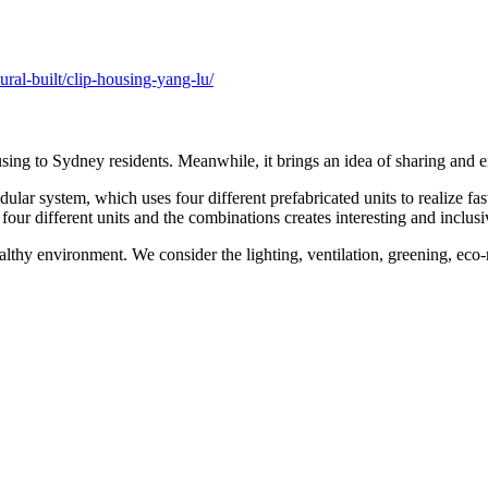
ural-built/clip-housing-yang-lu/
ng to Sydney residents. Meanwhile, it brings an idea of sharing and env
modular system, which uses four different prefabricated units to realize f
ur different units and the combinations creates interesting and inclusi
thy environment. We consider the lighting, ventilation, greening, eco-m