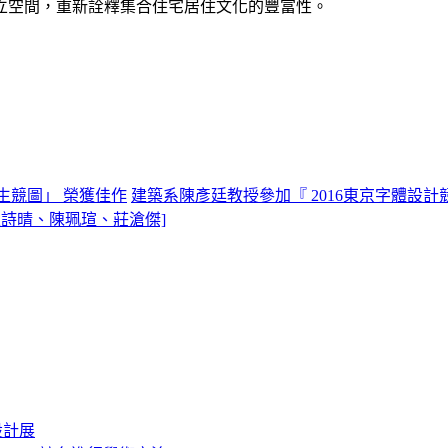
立空間，重新詮釋集合住宅居住文化的豐富性。
學生競圖」 榮獲佳作
建築系陳彥廷教授參加『 2016東京字體設計競
詩晴、陳珮瑄、莊滄傑]
設計展