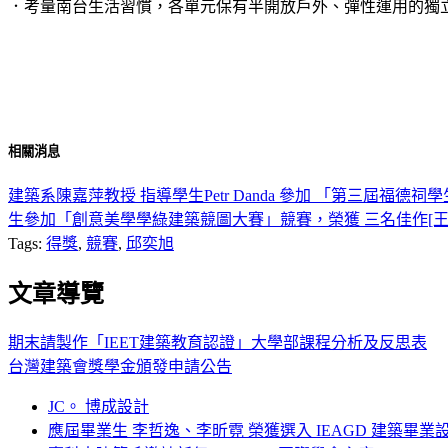
．考量南台生活習慣，各單元保有半開放戶外、彈性運用的獨
相關消息
建築系陳嘉萍教授 指導學生Petr Danda 參加 「第三屆福德祠
生參加「創意美學學綠建築競圖大賽」競賽，榮獲 三名佳作[王
Tags:
得獎
,
競賽
,
邱奕旭
文章導覽
期末請製作「IEET建築教育認證」大學部課程分析及反思表
台灣建築會獎學金頒發申請公告
JC。 博成設計
應屆畢業生 李哲逸、李昕霓 榮獲選入 IEAGD 建築畢業