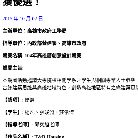
獲優選！
2015 年 10 月 02 日
主辦單位
：
高雄市政府工務局
指導單位：內政部營建署、高雄市政府
競賽名稱
:
104
年高雄厝創意設計競賽
競賽主旨
:
本競圖活動邀請大專院校相關學系之學生與相關專業人士參與
合綠建築思維與高雄地域特色，創造高雄地區特有之綠建築風
【獎項】
: 優選
【學生】
: 楊凡、張竣淵、莊滄傑
【指導老師】
: 邱奕旭老師
【作品名稱】
:
T&D Housing