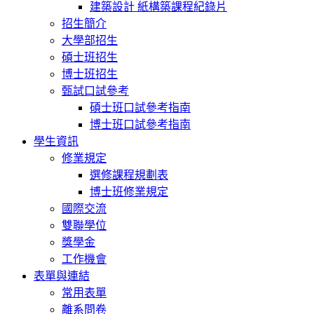
建築設計 紙構築課程紀錄片
招生簡介
大學部招生
碩士班招生
博士班招生
甄試口試參考
碩士班口試參考指南
博士班口試參考指南
學生資訊
修業規定
選修課程規劃表
博士班修業規定
國際交流
雙聯學位
獎學金
工作機會
表單與連結
常用表單
離系問卷