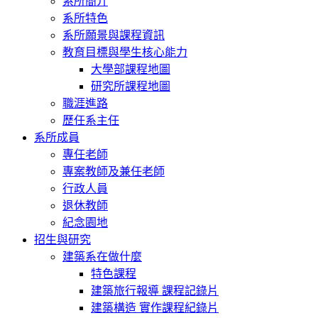
系所簡介
系所特色
系所願景與課程資訊
教育目標與學生核心能力
大學部課程地圖
研究所課程地圖
職涯進路
歷任系主任
系所成員
專任老師
專案教師及兼任老師
行政人員
退休教師
紀念園地
招生與研究
建築系在做什麼
特色課程
建築旅行報導 課程記錄片
建築構造 實作課程紀錄片