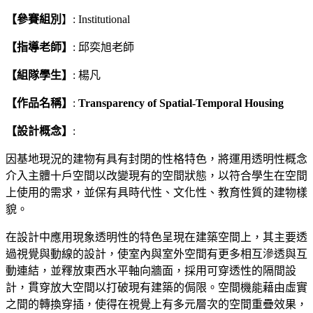
【參賽組別
】: Institutional
【指導老師】
: 邱奕旭老師
【組隊學生】
: 楊凡
【作品名稱】
:
Transparency of Spatial-Temporal Housing
【設計概念】
:
因基地現況的建物有具有封閉的性格特色，將運用透明性概念
介入主體十戶空間以改變現有的空間狀態，以符合學生在空間
上使用的需求，並保有具時代性、文化性、教育性質的建物樣
貌。
在設計中應用現象透明性的特色呈現在建築空間上，其主要透
過視覺與動線的設計，使室內與室外空間有更多相互滲透與互
動連結，並釋放東西水平軸向牆面，採用可穿透性的隔間設
計，貫穿放大空間以打破現有建築的侷限。空間機能藉由虛實
之間的轉換穿插，使得在視覺上有多元層次的空間重疊效果，