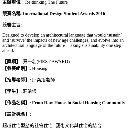
主辦單位
：Re-thinking The Future
競賽名稱
:
International Design Student Awards 2016
競賽主旨
:
Designed to develop an architectural language that would ‘sustain’
and ‘survive’ the impacts of new age challenges, and evolve into an
architectural language of the future – taking sustainability one step
ahead.
【獎項】
: 第一名(FIRST AWARD)
【參賽組別】
: Housing
【指導老師】
: 邱奕旭老師
【學生】
: 莊滄傑
【作品名稱】
:
From Row House to Social Housing Communit
y
【設計概念】
:
超越住宅型態的社會住宅─藝術文化與住宅的結合