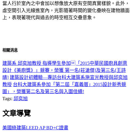
當人行於室內之中會加以想像放大原有空間真實樣貌。此外，
虛空間引入光線進室內，光影隨著時間的變化疊映在建物牆面
上，表現著現代與過去的時空相互交疊意象。
相關消息
建築系 邱奕旭教授 指導學生參加「2015中華民國廚具創意
設計《美廚獎》」競賽，榮獲 第一名[莊滄傑]及第三名[王詩
晴]
建築設計初體驗—專訪台科大建築系施宣光教授與邱奕旭
教授
台科大建築系參加「第二屆「嘉義厝」2015設計新秀競
圖」，榮獲第二名及第三名與入圍佳績!
Tags:
邱奕旭
文章導覽
美國綠建築LEED AP BD+C證書