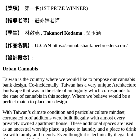
【獎項】
: 第一名(1ST PRIZE WINNER)
【指導老師】
: 莊亦婷老師
【學生】
: 林敬堯 ,
Takanori Kodama
, 吳玉涵
【作品名稱】
:
U-CAN
https://cannabisbank.beebreeders.com/
【設計概念】
:
Urban Cannabis
Taiwan is the country where we would like to propose our cannabis
bank design. Co-incidentally, Taiwan has a very unique Architecture
landscape that was in the state of ambiguity which corresponds to
the state of cannabis in this society. Where we believe would be a
perfect match to place our design.
With Taiwan’s climate condition and particular culture mindset,
corrugated roof additions were built illegally with almost every
privately owned apartment house. These additional spaces are used
as an ancestral worship place, a place to laundry and a place to drink
tea with family and friends. Even though it is technically illegal but