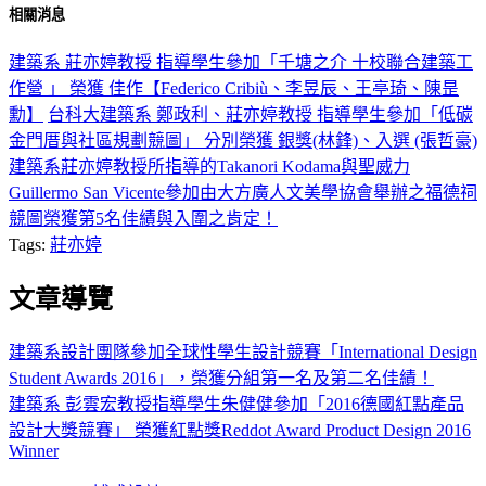
相關消息
建築系 莊亦婷教授 指導學生參加「千塘之介 十校聯合建築工
作營 」 榮獲 佳作【Federico Cribiù、李昱辰、王亭琦、陳昰
勳】
台科大建築系 鄭政利、莊亦婷教授 指導學生參加「低碳
金門厝與社區規劃競圖」 分別榮獲 銀獎(林鋒)、入選 (張哲豪)
建築系莊亦婷教授所指導的Takanori Kodama與聖威力
Guillermo San Vicente參加由大方廣人文美學協會舉辦之福德祠
競圖榮獲第5名佳績與入圍之肯定！
Tags:
莊亦婷
文章導覽
建築系設計團隊參加全球性學生設計競賽「International Design
Student Awards 2016」，榮獲分組第一名及第二名佳績！
建築系 彭雲宏教授指導學生朱健健參加「2016德國紅點產品
設計大獎競賽」 榮獲紅點獎Reddot Award Product Design 2016
Winner