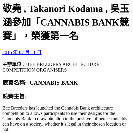
敬堯 , Takanori Kodama , 吳玉
涵參加「CANNABIS BANK競
賽」，榮獲第一名
2016 年 07 月 11 日
主辦單位
：BEE BREEDERS ARCHITECTURE
COMPETITION ORGANISERS
競賽名稱: CANNABIS BANK
競賽主旨:
Bee Breeders has launched the Cannabis Bank architecture
competition to allows participants to use their designs for the
Cannabis Bank to draw attention to the positive influence cannabis
can have on a society, whether it’s legal in their chosen location or
not.