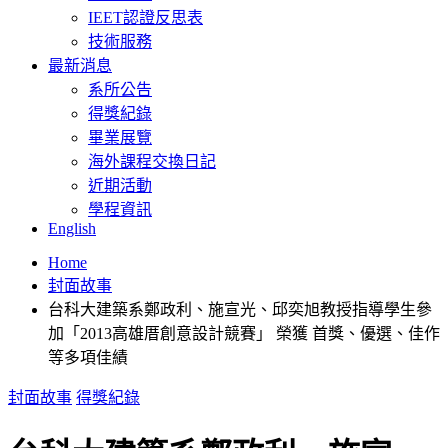
IEET認證反思表
技術服務
最新消息
系所公告
得獎紀錄
畢業展覽
海外課程交換日記
近期活動
學程資訊
English
Home
封面故事
台科大建築系鄭政利、施宣光、邱奕旭教授指導學生參
加「2013高雄厝創意設計競賽」 榮獲 首獎、優選、佳作
等多項佳績
封面故事
得獎紀錄