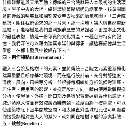
什麼建築能與天地互動？傳統的三合院就是人本最初的生活環
境。屋子中央的大埕，總是環繞著爺爺奶奶話家常、孩童團圍
著躲迷藏的嘻笑聲和深刻感受春去秋來的節氣氛圍。「三合院
建築，圍住我們企求的那一片天，那一塊地，讓人與自然重新
連結。」老榕樹是我們臺灣族群歷史的見證者，更是本土文化
的最佳表徵。這是一份珍貴的文化資產，一種台灣特有的記
憶，我們深信可以藉由建築來延伸與傳承，讓這種記憶與生活
型態，在都市發展中被續存下去。
四、
創作特點(Differentiation)：
融入三合院及榕樹下的元素，並將傳統三合院之元素重新轉化
建築量體且呼應基地環境，而在進行設計前，充分對舒適度、
溫度、風向、風速等分析，並根據每項統計分析氣候對建築、
居住者、使用者的影響，並擬定設計方向，藉由使用軟體模擬
分析，使屋頂、外牆、開口部及建築配置能達到最佳化設計，
減少熱能入侵並有效減緩西曬問題，並藉由將一樓挑空，可以
使建築物底下呈半開放空間，和太陽直射區域相比也可明顯看
到接受熱輻射量大大的減少，就如同在榕樹下般的涼爽狀態。
五、
效益(Benefits)：