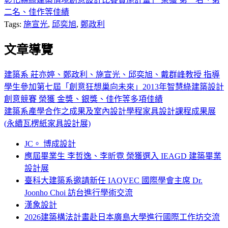
二名、佳作等佳績
Tags:
施宣光
,
邱奕旭
,
鄭政利
文章導覽
建築系 莊亦婷、鄭政利、施宣光、邱奕旭、戴群峰教授 指導
學生參加第七屆「創意狂想巢向未來」2013年智慧綠建築設計
創意競賽 榮獲 金獎、銀獎、佳作等多項佳績
建築系產學合作之成果及室內設計學程家具設計課程成果展
(永續瓦楞紙家具設計展)
JC。 博成設計
應屆畢業生 李哲逸、李昕霓 榮獲選入 IEAGD 建築畢業
設計展
臺科大建築系邀請新任 IAQVEC 國際學會主席 Dr.
Joonho Choi 訪台進行學術交流
漢象設計
2026建築構法計畫赴日本廣島大學進行國際工作坊交流