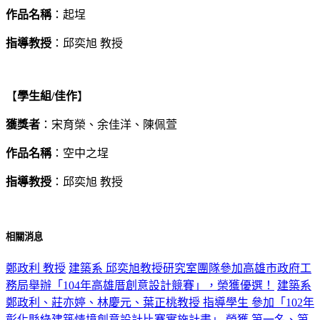
作品名稱
：起埕
指導教授
：邱奕旭 教授
【
學生組/
佳作
】
獲獎者
：宋育榮、余佳洋、陳佩萱
作品名稱
：空中之埕
指導教授
：邱奕旭 教授
相關消息
鄭政利 教授
建築系 邱奕旭教授研究室團隊參加高雄市政府工
務局舉辦「104年高雄厝創意設計競賽」，榮獲優選！
建築系
鄭政利、莊亦婷、林慶元、葉正桃教授 指導學生 參加「102年
彰化縣綠建築情境創意設計比賽實施計畫」 榮獲 第一名、第