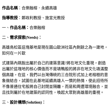
作品名稱
：合樂融榕．永續高雄
指導教授
：鄭政利教授、施宣光教授
一、
作品名稱：
合樂融榕
二、
需求探索(Needs)：
高雄鳥松區這塊基地是現在圓山歐洲社區內剩餘之為一建地，
如何在一片歐
式建築內跳脫出屬於自己的建築意識?將在地文化重現，創造
出屬於這塊地的核心價值而不是填鴨般的將非在地文化填滿整
個高雄，在這，我們以台灣傳統的三合院形式加上老榕樹的意
象做結合，試圖在此基地延續高雄人一慣的熱情，使此招待所
不像普通住宅般將自己封閉並隔離，而是和周遭環境融合，並
且找到屬於在地建築的認同性，喚起大眾對高雄厝的重視。
三、
設計構想(Solution)：