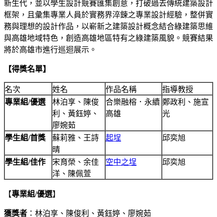
新生代，並以學生設計競賽匯集創意，打破過去傳統建築設計
框架，且彙集專業人員於實務界淬鍊之專業設計經驗，整併實
務與理想的設計作品，以嶄新之建築設計概念結合綠建築思維
與高雄地域特色，創造高雄地區特有之綠建築風貌。競賽結果
將於高雄市進行巡迴展示。
【得獎名單】
名次
姓名
作品名稱
指導教授
專業組
/
優選
林泊享、陳俊
合樂融榕．永續
鄭政利、施宣
利、黃鈺婷、
高雄
光
廖婉茹
學生組
/
首獎
蘇莉雅、王詩
起埕
邱奕旭
晴
學生組
/
佳作
宋育榮、余佳
空中之埕
邱奕旭
洋、陳佩萱
【
專業組/
優選
】
獲獎者
：林泊享、陳俊利、黃鈺婷、廖婉茹