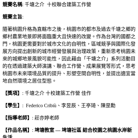
競賽名稱
: 千塘之介 十校聯合建築工作營
競賽主旨
:
隨著桃園升格為直轄市之後，桃園市的都市及過去千塘之鄉的
鄉村農業地景即將面臨重大且快速的改變。作為台灣的國都之
門，桃園更需要對於城市文化的自明性，區域競爭與國際化發
展方向提出創新的城市經營發展與治理政策，重新思考桃園未
來的城鄉地景風貌可能性，因此藉由「千塘之介」系列活動目
的在透過建築大師演講、聯合工作營、成果展覽等形式，思考
桃園市未來環境品質的提升、形塑空間自明性，並提出適宜當
地自然環境之居住型態。
【獎項】
: 千塘之介 十校建築工作營 佳作
【
學生
】
: Federico Cribiù、李昱辰、王亭琦、陳昰勳
【
指導老師
】
: 莊亦婷老師
【
作品名稱
】
:
埤塘教室 — 埤塘社區 結合校園之桃園水岸新
生活