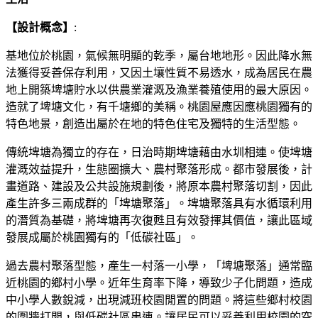
【
設計概念
】
:
基地位於桃園，氣候無明顯的乾季，屬台地地形。因此降水無
法獲得妥善保存利用，又因土壤性質不易透水，成為居民在農
地上開築埤塘貯水以供農業灌溉及漁業養殖使用的最大原因。
造就了埤塘文化，有千塘鄉的美稱。桃園屋應因應桃園獨有的
特色地景，創造出屬於在地的特色住宅及獨特的生活型態。
傳統埤塘為獨立的存在，日治時期埤塘藉由水圳相連。使埤塘
灌溉效益提升，生態圈擴大、農村聚落形成。都市發展後，計
畫道路、建設及公共設施規劃後，將原本農村聚落切割，因此
產生許多三兩成群的「埤塘聚落」。埤塘聚落具有水循環利用
的潛質為基礎，將埤塘再次復甦且有效發揮其價值，讓此區域
發展成屬於桃園獨有的「低碳社區」。
過去農村聚落型態，產生一村落一小學，「埤塘聚落」通常臨
近桃園的鄉村小學。近年生育率下降，導致少子化問題，造成
中小學人數銳減，出現減班校園閒置的問題。將這些鄉村校園
的圍牆打開，與低碳社區串連。讓居民可以妥善利用校園的空