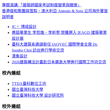
專題演講:「建築師國家考試制度變革與願景」
香港俊和集團與雪梨‧澳大利亞 Antonio & Sons 公司海外實習
說明會
JC。 博成設計
應屆畢業生 李哲逸、李昕霓 榮獲選入 IEAGD 建築畢業
設計展
臺科大建築系邀請新任 IAQVEC 國際學會主席 Dr.
Joonho Choi 訪台進行學術交流
漢象設計
2026建築構法計畫赴日本廣島大學進行國際工作坊交流
校內連結
TTDA臺科數位工坊
國立臺灣科技大學
國立臺灣科技大學 設計研究所
校外連結