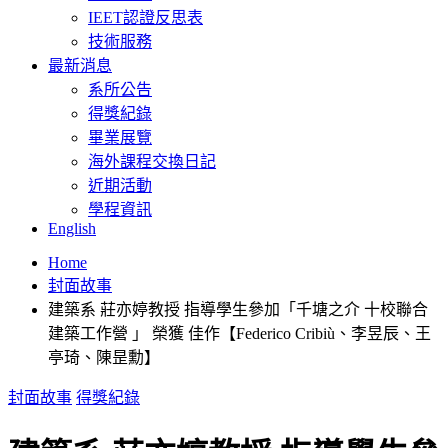
IEET認證反思表
技術服務
最新消息
系所公告
得獎紀錄
畢業展覽
海外課程交換日記
近期活動
學程資訊
English
Home
封面故事
建築系 莊亦婷教授 指導學生參加「千塘之介 十校聯合
建築工作營 」 榮獲 佳作【Federico Cribiù、李昱辰、王
亭琦、陳昰勳】
封面故事
得獎紀錄