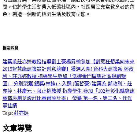
間。也將學生活動帶入低碳社區內，社區居民充當教育者的角
色，創造一個新的桃園生活及教育型態。
相關消息
建築系莊亦婷教授指導劉士豪楊昇翰參加【創意狂想巢向未來
2015智慧綠建築設計創意競賽】獲選入圍!
台科大建築系 鄭政
利、莊亦婷教授 指導學生參加「低碳金門厝與社區規劃競
圖」 分別榮獲 銀獎(林鋒)、入選 (張哲豪)
建築系 鄭政利、莊
亦婷、林慶元、葉正桃教授 指導學生 參加「102年彰化縣綠建
築情境創意設計比賽實施計畫」 榮獲 第一名、第二名、佳作
等佳績
Tags:
莊亦婷
文章導覽