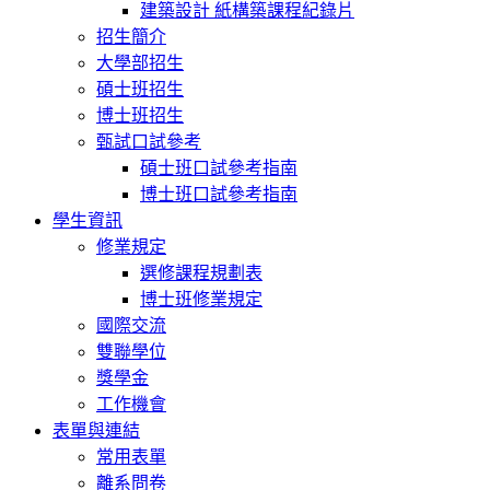
建築設計 紙構築課程紀錄片
招生簡介
大學部招生
碩士班招生
博士班招生
甄試口試參考
碩士班口試參考指南
博士班口試參考指南
學生資訊
修業規定
選修課程規劃表
博士班修業規定
國際交流
雙聯學位
獎學金
工作機會
表單與連結
常用表單
離系問卷