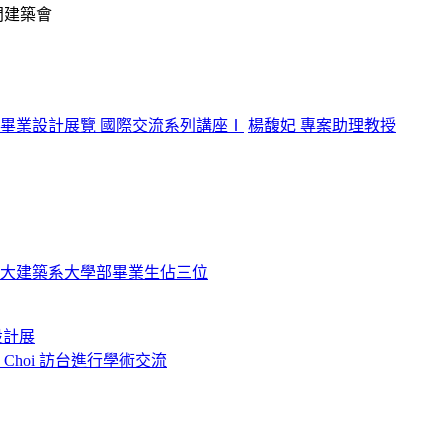
門建築會
築系畢業設計展覽 國際交流系列講座Ⅰ
楊馥妃 專案助理教授
科大建築系大學部畢業生佔三位
設計展
o Choi 訪台進行學術交流