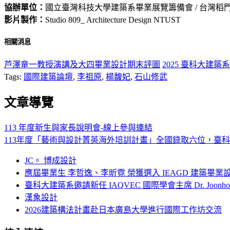
協辦單位：
國立臺灣科技大學建築系畢業展覽籌備會 / 台灣稻
影片製作：
Studio 809_ Architecture Design NTUST
相關消息
芦澤竜一教授演講及大四畢業設計期末評圖
2025 臺科大建
Tags:
國際建築論壇
,
李祖原
,
楊馥妃
,
石山修武
文章導覽
113 年度新生與家長說明會-線上參與連結
113年度「藝術與設計菁英海外培訓計畫」全國錄取六位，臺
JC。 博成設計
應屆畢業生 李哲逸、李昕霓 榮獲選入 IEAGD 建築畢業
臺科大建築系邀請新任 IAQVEC 國際學會主席 Dr. Joonh
漢象設計
2026建築構法計畫赴日本廣島大學進行國際工作坊交流