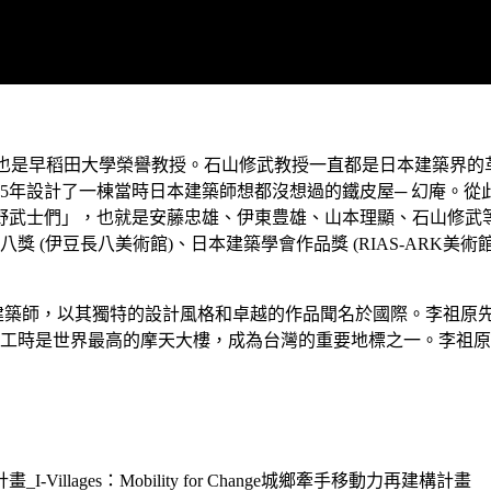
也是早稻田大學榮譽教授。石山修武教授一直都是日本建築界的
75年設計了一棟當時日本建築師想都沒想過的鐵皮屋─ 幻庵。
野武士們」，也就是安藤忠雄、伊東豊雄、山本理顯、石山修武
 (伊豆長八美術館)、日本建築學會作品獎 (RIAS-ARK美
建築師，以其獨特的設計風格和卓越的作品聞名於國際。李祖原先
完工時是世界最高的摩天大樓，成為台灣的重要地標之一。李祖原
illages：Mobility for Change城鄉牽手移動力再建構計畫