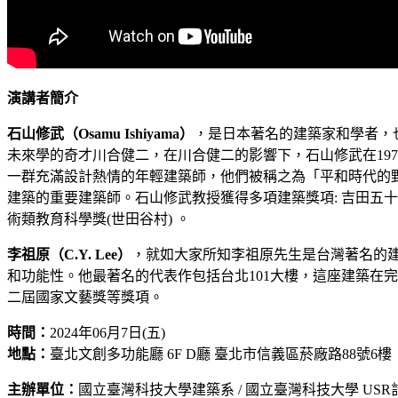
演講者簡介
石山修武（Osamu Ishiyama）
，是日本著名的建築家和學者，
未來學的奇才川合健二，在川合健二的影響下，石山修武在19
一群充滿設計熱情的年輕建築師，他們被稱之為「平和時代的
建築的重要建築師。石山修武教授獲得多項建築獎項: 吉田五十八獎
術類教育科學獎(世田谷村) 。
李祖原（C.Y. Lee）
，就如大家所知李祖原先生是台灣著名的
和功能性。他最著名的代表作包括台北101大樓，這座建築在
二屆國家文藝獎等獎項。
時間：
2024年06月7日(五)
地點：
臺北文創多功能廳 6F D廳 臺北市信義區菸廠路88號6樓
主辦單位：
國立臺灣科技大學建築系 / 國立臺灣科技大學 USR計畫_I-V