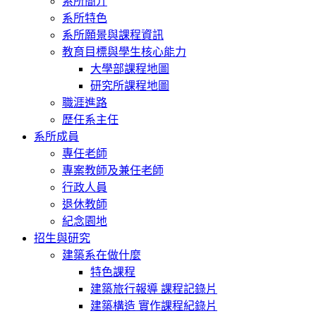
系所簡介
系所特色
系所願景與課程資訊
教育目標與學生核心能力
大學部課程地圖
研究所課程地圖
職涯進路
歷任系主任
系所成員
專任老師
專案教師及兼任老師
行政人員
退休教師
紀念園地
招生與研究
建築系在做什麼
特色課程
建築旅行報導 課程記錄片
建築構造 實作課程紀錄片