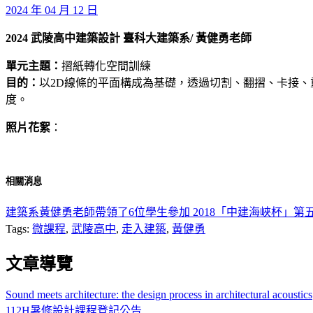
2024 年 04 月 12 日
2024 武陵高中建築設計 臺科大建築系/ 黃健勇老師
單元主題：
摺紙轉化空間訓練
目的：
以2D線條的平面構成為基礎，透過切割、翻摺、卡接
度。
照片花絮
：
相關消息
建築系黃健勇老師帶領了6位學生參加 2018「中建海峽杯」
Tags:
微課程
,
武陵高中
,
走入建築
,
黃健勇
文章導覽
Sound meets architecture: the design process in architectural acoustics
112H暑修設計課程登記公告