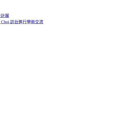
設計展
o Choi 訪台進行學術交流