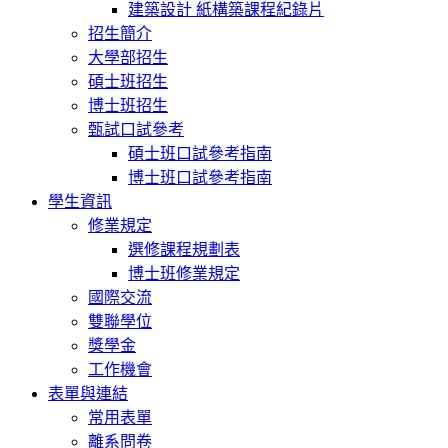
建築設計 紙構築課程紀錄片
招生簡介
大學部招生
碩士班招生
博士班招生
甄試口試參考
碩士班口試參考指南
博士班口試參考指南
學生資訊
修業規定
選修課程規劃表
博士班修業規定
國際交流
雙聯學位
獎學金
工作機會
表單與連結
常用表單
離系問卷