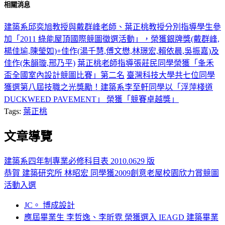
相關消息
建築系邱奕旭教授與戴群峰老師、葉正桃教授分別指導學生參
加「2011 綠能屋頂國際競圖徵選活動」，榮獲銀牌獎(戴群峰,
楊佳瑜,陳瑩如)+佳作(湯千慧,傅文懋,林璟宏,賴依晨,吳振嘉)及
佳作(朱韻璇,邢乃平)
葉正桃老師指導張莊民同學榮獲「夆禾
盃全國室內設計競圖比賽」第二名
臺灣科技大學共七位同學
獲選第八屆技職之光獎勵！建築系李至軒同學以「浮萍棧道
DUCKWEED PAVEMENT」 榮獲「競賽卓越獎」
Tags:
葉正桃
文章導覽
建築系四年制專業必修科目表 2010.0629 版
恭賀 建築研究所 林昭宏 同學獲2009創意老屋校園欣力賞競圖
活動入選
JC。 博成設計
應屆畢業生 李哲逸、李昕霓 榮獲選入 IEAGD 建築畢業