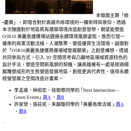
本徵圖主題「綠
•慶典」，即隱含對於高雄市綠環境的一種崇拜與景仰，透過
本次徵圖對於地區既有建築環境改造創意發想，期望能塑造
O5R10 美麗島捷運場站週邊永續環境風貌姿態，進而引發一
連串的商業活動活絡、人潮集聚、營造優質生活環境。誠徵對
於「O5R10美麗島捷運周邊場域發展願景」之創意構想，透過
共同參與方式，引入 3D 空間思考與凸顯地區場域資源特色的
設計手法，塑造空間新風貌的契機，讓高雄擁有一處是經過細
膩雕塑成形的生態營造發展地區，創造更具代表性，值得永續
經營發展之空間改造計畫案。
李孟達、林昭宏、徐御尊同學的 ｢Next Intersection—
Green Events｣
頁A
，
頁B
許家榮、張莊民、朱韻璇同學的 ｢美麗島樂活城 ｣
頁A
，
頁B
.