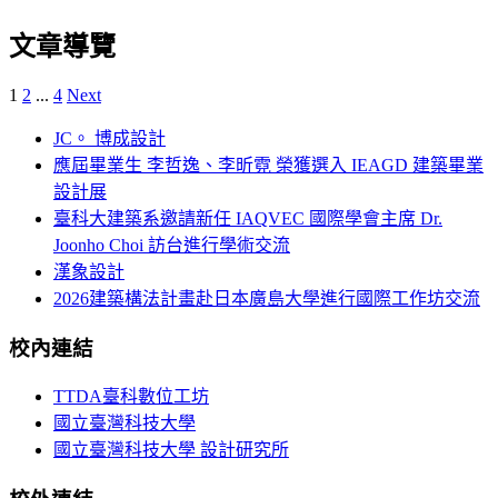
文章導覽
1
2
...
4
Next
JC。 博成設計
應屆畢業生 李哲逸、李昕霓 榮獲選入 IEAGD 建築畢業
設計展
臺科大建築系邀請新任 IAQVEC 國際學會主席 Dr.
Joonho Choi 訪台進行學術交流
漢象設計
2026建築構法計畫赴日本廣島大學進行國際工作坊交流
校內連結
TTDA臺科數位工坊
國立臺灣科技大學
國立臺灣科技大學 設計研究所