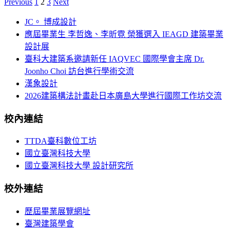
Previous
1
2
3
Next
JC。 博成設計
應屆畢業生 李哲逸、李昕霓 榮獲選入 IEAGD 建築畢業
設計展
臺科大建築系邀請新任 IAQVEC 國際學會主席 Dr.
Joonho Choi 訪台進行學術交流
漢象設計
2026建築構法計畫赴日本廣島大學進行國際工作坊交流
校內連結
TTDA臺科數位工坊
國立臺灣科技大學
國立臺灣科技大學 設計研究所
校外連結
歷屆畢業展覽網址
臺灣建築學會