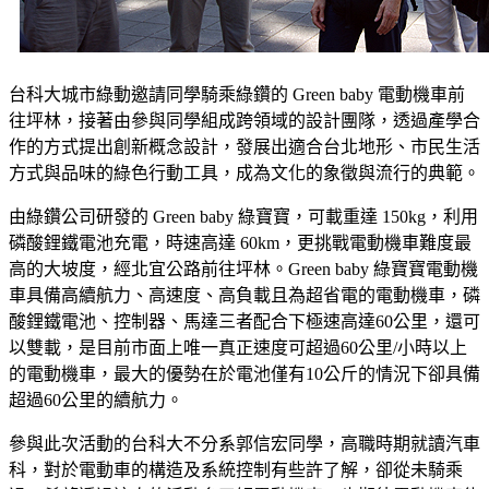
台科大城市綠動邀請同學騎乘綠鑽的 Green baby 電動機車前
往坪林，接著由參與同學組成跨領域的設計團隊，透過產學合
作的方式提出創新概念設計，發展出適合台北地形、市民生活
方式與品味的綠色行動工具，成為文化的象徵與流行的典範。
由綠鑽公司研發的 Green baby 綠寶寶，可載重達 150kg，利用
磷酸鋰鐵電池充電，時速高達 60km，更挑戰電動機車難度最
高的大坡度，經北宜公路前往坪林。Green baby 綠寶寶電動機
車具備高續航力、高速度、高負載且為超省電的電動機車，磷
酸鋰鐵電池、控制器、馬達三者配合下極速高達60公里，還可
以雙載，是目前市面上唯一真正速度可超過60公里/小時以上
的電動機車，最大的優勢在於電池僅有10公斤的情況下卻具備
超過60公里的續航力。
參與此次活動的台科大不分系郭信宏同學，高職時期就讀汽車
科，對於電動車的構造及系統控制有些許了解，卻從未騎乘