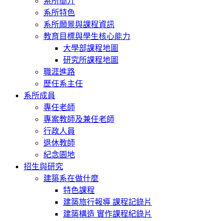
系所簡介
系所特色
系所願景與課程資訊
教育目標與學生核心能力
大學部課程地圖
研究所課程地圖
職涯進路
歷任系主任
系所成員
專任老師
專案教師及兼任老師
行政人員
退休教師
紀念園地
招生與研究
建築系在做什麼
特色課程
建築旅行報導 課程記錄片
建築構造 實作課程紀錄片