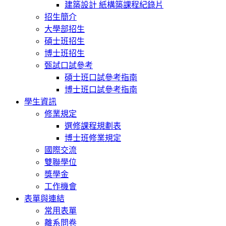
建築設計 紙構築課程紀錄片
招生簡介
大學部招生
碩士班招生
博士班招生
甄試口試參考
碩士班口試參考指南
博士班口試參考指南
學生資訊
修業規定
選修課程規劃表
博士班修業規定
國際交流
雙聯學位
獎學金
工作機會
表單與連結
常用表單
離系問卷