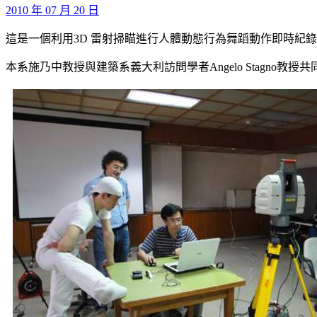
2010 年 07 月 20 日
這是一個利用3D 雷射掃瞄進行人體動態行為舞蹈動作即時紀
本系施乃中教授與建築系義大利訪問學者Angelo Stagno