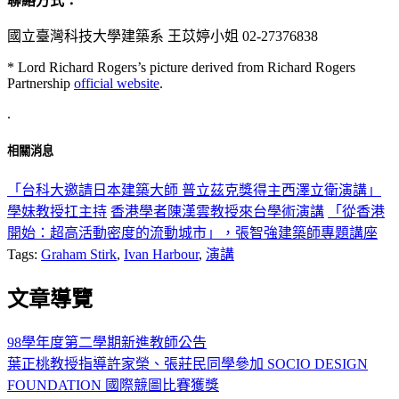
聯絡方式：
國立臺灣科技大學建築系 王苡婷小姐 02-27376838
* Lord Richard Rogers’s picture derived from Richard Rogers
Partnership
official website
.
.
相關消息
「台科大邀請日本建築大師 普立茲克獎得主西澤立衛演講」
學妹教授扛主持
香港學者陳漢雲教授來台學術演講
「從香港
開始：超高活動密度的流動城市」，張智強建築師專題講座
Tags:
Graham Stirk
,
Ivan Harbour
,
演講
文章導覽
98學年度第二學期新進教師公告
葉正桃教授指導許家榮、張莊民同學參加 SOCIO DESIGN
FOUNDATION 國際競圖比賽獲獎