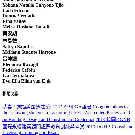
Yohana Natalia Cahyono Tjio
Laila Fitriana
Danny Vernatha
Rina Yadav
Melisa Rosiana Tanadi
蔡安期
林易德
Satryo Saputro
Meiliana Sutanto Harsono
呂坤達
Eleonora Ravagli
Federico Cribiu
Iva Cermakova
Eva Ella Elina van Enk
相關消息
恭喜!! 通過美國綠建築LEED AP和GA證書
Congratulations to
the following students for acquiring LEED Accredited Professional
on Building Design and Construction Credential
2019 德國DGNB
國際永續建築顧問證照教育訓練與考試 2019 DGNB Consultant
Licensing Training and Exam