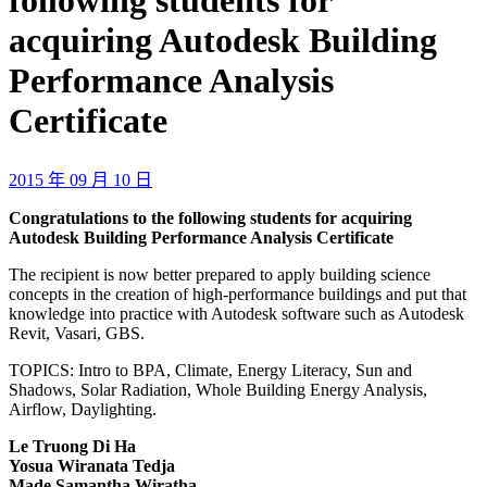
following students for
acquiring Autodesk Building
Performance Analysis
Certificate
2015 年 09 月 10 日
Congratulations to the following students for acquiring
Autodesk Building Performance Analysis Certificate
The recipient is now better prepared to apply building science
concepts in the creation of high-performance buildings and put that
knowledge into practice with Autodesk software such as Autodesk
Revit, Vasari, GBS.
TOPICS: Intro to BPA, Climate, Energy Literacy, Sun and
Shadows, Solar Radiation, Whole Building Energy Analysis,
Airflow, Daylighting.
Le Truong Di Ha
Yosua Wiranata Tedja
Made Samantha Wiratha