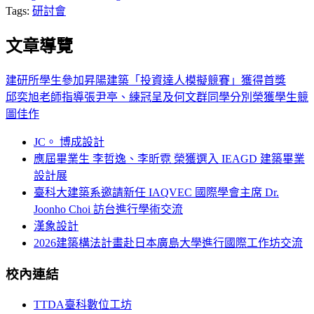
Tags:
研討會
文章導覽
建研所學生參加昇陽建築「投資達人模擬競賽」獲得首獎
邱奕旭老師指導張尹亭、練冠呈及何文群同學分別榮獲學生競
圖佳作
JC。 博成設計
應屆畢業生 李哲逸、李昕霓 榮獲選入 IEAGD 建築畢業
設計展
臺科大建築系邀請新任 IAQVEC 國際學會主席 Dr.
Joonho Choi 訪台進行學術交流
漢象設計
2026建築構法計畫赴日本廣島大學進行國際工作坊交流
校內連結
TTDA臺科數位工坊