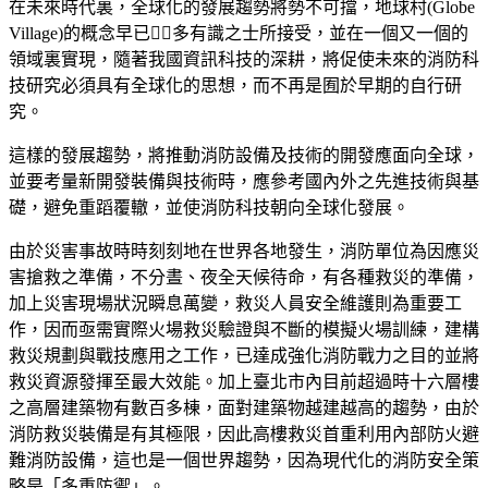
在未來時代裏，全球化的發展趨勢將勢不可擋，地球村(Globe
Village)的概念早已多有識之士所接受，並在一個又一個的
領域裏實現，隨著我國資訊科技的深耕，將促使未來的消防科
技研究必須具有全球化的思想，而不再是囿於早期的自行研
究。
這樣的發展趨勢，將推動消防設備及技術的開發應面向全球，
並要考量新開發裝備與技術時，應參考國內外之先進技術與基
礎，避免重蹈覆轍，並使消防科技朝向全球化發展。
由於災害事故時時刻刻地在世界各地發生，消防單位為因應災
害搶救之準備，不分晝、夜全天候待命，有各種救災的準備，
加上災害現場狀況瞬息萬變，救災人員安全維護則為重要工
作，因而亟需實際火場救災驗證與不斷的模擬火場訓練，建構
救災規劃與戰技應用之工作，已達成強化消防戰力之目的並將
救災資源發揮至最大效能。加上臺北市內目前超過時十六層樓
之高層建築物有數百多棟，面對建築物越建越高的趨勢，由於
消防救災裝備是有其極限，因此高樓救災首重利用內部防火避
難消防設備，這也是一個世界趨勢，因為現代化的消防安全策
略是「多重防禦」。