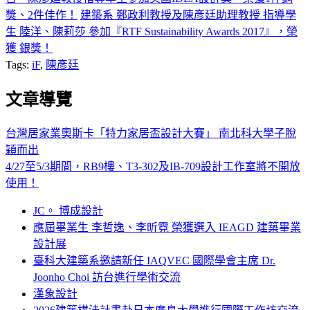
獎、2件佳作！
建築系 鄭政利教授及陳彥廷助理教授 指導學
生 陸洋、陳莉莎 參加『RTF Sustainability Awards 2017』，榮
獲 銀獎！
Tags:
iF
,
陳彥廷
文章導覽
台灣居家業奧斯卡「特力家居盃設計大賽」 南北科大學子脫
穎而出
4/27至5/3期間，RB9樓、T3-302及IB-709設計工作室將不開放
使用！
JC。 博成設計
應屆畢業生 李哲逸、李昕霓 榮獲選入 IEAGD 建築畢業
設計展
臺科大建築系邀請新任 IAQVEC 國際學會主席 Dr.
Joonho Choi 訪台進行學術交流
漢象設計