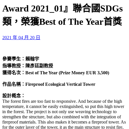
Award 2021_01』聯合國SDGs
類，榮獲Best of The Year首獎
2021 年 04 月 20 日
參賽學生：賴翰宇
指導教授：陳彥廷副教授
獲得名次：Best of The Year (Prize Money EUR 3,500)
作品名稱：Fireproof Ecological Vertical Tower
設計概念：
The forest fires are too fast to responsive. And because of the high
temperature, it cannot be easily extinguished, so put this high tower
in the forest. The project is not only use weaving technology to
strengthen the structure, but also combined with the integration of
fireproof materials. This also makes it becomes a fireproof tower. As
for the outer layer of the tower, it as the main structure to resist fire,