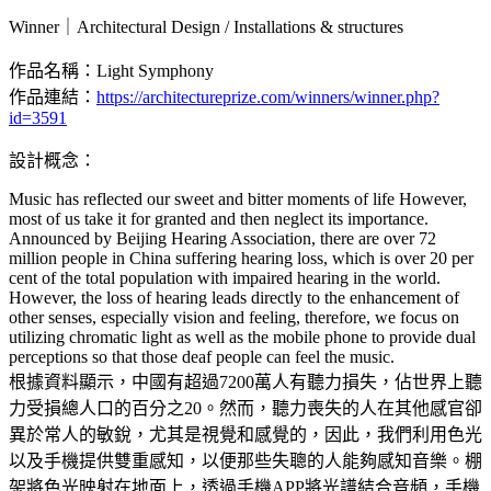
Winner｜Architectural Design / Installations & structures
作品名稱：Light Symphony
作品連結：
https://architectureprize.com/winners/winner.php?
id=3591
設計概念：
Music has reflected our sweet and bitter moments of life However,
most of us take it for granted and then neglect its importance.
Announced by Beijing Hearing Association, there are over 72
million people in China suffering hearing loss, which is over 20 per
cent of the total population with impaired hearing in the world.
However, the loss of hearing leads directly to the enhancement of
other senses, especially vision and feeling, therefore, we focus on
utilizing chromatic light as well as the mobile phone to provide dual
perceptions so that those deaf people can feel the music.
根據資料顯示，中國有超過7200萬人有聽力損失，佔世界上聽
力受損總人口的百分之20。然而，聽力喪失的人在其他感官卻
異於常人的敏銳，尤其是視覺和感覺的，因此，我們利用色光
以及手機提供雙重感知，以便那些失聰的人能夠感知音樂。棚
架將色光映射在地面上，透過手機APP將光譜結合音頻，手機