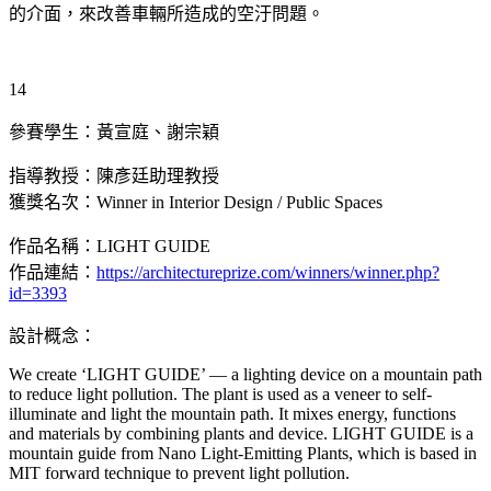
的介面，來改善車輛所造成的空汙問題。
14
參賽學生：黃宣庭、謝宗穎
指導教授：陳彥廷助理教授
獲獎名次：Winner in Interior Design / Public Spaces
作品名稱：LIGHT GUIDE
作品連結：
https://architectureprize.com/winners/winner.php?
id=3393
設計概念：
We create ‘LIGHT GUIDE’ — a lighting device on a mountain path
to reduce light pollution. The plant is used as a veneer to self-
illuminate and light the mountain path. It mixes energy, functions
and materials by combining plants and device. LIGHT GUIDE is a
mountain guide from Nano Light-Emitting Plants, which is based in
MIT forward technique to prevent light pollution.