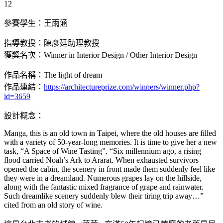
12
參賽學生：王雨涵
指導教授：陳彥廷助理教授
獲獎名次：Winner in Interior Design / Other Interior Design
作品名稱：The light of dream
作品連結：
https://architectureprize.com/winners/winner.php?
id=3659
設計概念：
Manga, this is an old town in Taipei, where the old houses are filled
with a variety of 50-year-long memories. It is time to give her a new
task, “A Space of Wine Tasting”. “Six millennium ago, a rising
flood carried Noah’s Ark to Ararat. When exhausted survivors
opened the cabin, the scenery in front made them suddenly feel like
they were in a dreamland. Numerous grapes lay on the hillside,
along with the fantastic mixed fragrance of grape and rainwater.
Such dreamlike scenery suddenly blew their tiring trip away…”
cited from an old story of wine.