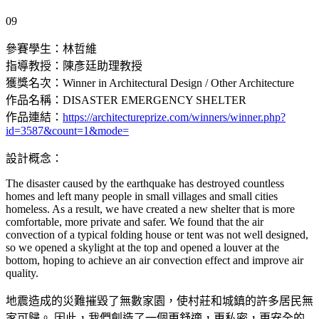
09
參賽學生：林哲維
指導教授：陳彥廷助理教授
獲獎名次：Winner in Architectural Design / Other Architecture
作品名稱：DISASTER EMERGENCY SHELTER
作品連結：
https://architectureprize.com/winners/winner.php?
id=3587&count=1&mode=
設計概念：
The disaster caused by the earthquake has destroyed countless
homes and left many people in small villages and small cities
homeless. As a result, we have created a new shelter that is more
comfortable, more private and safer. We found that the air
convection of a typical folding house or tent was not well designed,
so we opened a skylight at the top and opened a louver at the
bottom, hoping to achieve an air convection effect and improve air
quality.
地震造成的災難摧毀了無數家園，使村莊和城鎮的許多居民無
家可歸。 因此，我們創造了一個更舒適，更私密，更安全的