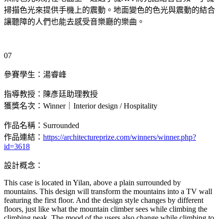
掃描色光來提供手機上的震動。地面變色的色光與震動的結合
讓聽障的人們也能去感受音樂廳的樂曲。
07
參賽學生：湯睿峰
指導教授：陳彥廷助理教授
獲獎名次：Winner｜Interior design / Hospitality
作品名稱：Surrounded
作品連結：
https://architectureprize.com/winners/winner.php?
id=3618
設計概念：
This case is located in Yilan, above a plain surrounded by
mountains. This design will transform the mountains into a TV wall
featuring the first floor. And the design style changes by different
floors, just like what the mountain climber sees while climbing the
climbing peak. The mood of the users also change while climbing to