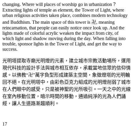
changing. Where will places of worship go in urbanization？
Extracting lights of temple as element, the Tower of Light, where
urban religious activities taken place, combines modern technology
and Buddhism. The main space of this tower is 卍, meaning
reincarnation, that people can easily notice once look up. And the
lights made of colorful acrylic weaken the impact from city, of
which light and shadow moving during the day. When falling into
trouble, sponsor lights in the Tower of Light, and get the way to
success.
光明塔提取寺廟光明燈的元素，建立城市宗教活動場所，運用
現代科技的設計手法與城市相互依存，承載當地信眾的信仰情
感。以佛教“卍”萬字負型形成建築主空間，象徵燈塔的光明輪
回不絕。在光明塔中，由彩色亞克力組成的光明燈削弱了城市
在人們眼中的感受，只是被神聖的光所吸引。一天之中的光線
在室內移動位置，暗示時間的移動，通過純淨的光為人們誦
經，讓人生道路漸趨順利。
17