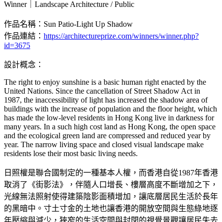
Winner｜Landscape Architecture / Public
作品名稱：Sun Patio-Light Up Shadow
作品連結：
https://architectureprize.com/winners/winner.php?
id=3675
設計概念：
The right to enjoy sunshine is a basic human right enacted by the
United Nations. Since the cancellation of Street Shadow Act in
1987, the inaccessibility of light has increased the shadow area of
buildings with the increase of population and the floor height, which
has made the low-level residents in Hong Kong live in darkness for
many years. In a such high cost land as Hong Kong, the open space
and the ecological green land are compressed and reduced year by
year. The narrow living space and closed visual landscape make
residents lose their most basic living needs.
日照權是聯合國制定的一種基本人權，而香港自從1987年香港
取消了《街影法》，伴隨人口增長、樓層高度不斷增加之下，
光線無法照射使得建築陰影面積增加，讓底層居民生活於長年
的黑暗中。寸土寸金的土地也讓香港的開放空間與生態綠地逐
年壓縮與減少，狹窄的生活空間與封閉的視覺景觀讓居民失去