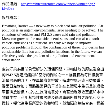
作品連結：
https://architectureprize.com/winners/winner.php?
id=3583
設計概念：
Breathing Barrier — a new way to block acid rain, air pollution. Air
pollution is an urgent environmental issue needing to be solved. The
emissions of vehicles and PM 2.5 cause acid rain and pollution.
Moss can grow on the roadside in emissions, and can also absorb
vehicle emissions as a nutrient. It’s why we hope to improve
pollution problems through the combination of these. Our design has
considerable filtration and pollution functions; in the future, we can
effectively solve the problem of air pollution and environmental
afforestation.
空氣汙染為目前急需解決的環保問題，車輛排放的廢氣及產出
的PM2.5為造成酸雨和空汙的問題之一。隔音牆為每日接觸車
流量最高的介面，在車輛廢氣排放，造成空氣汙染日益嚴重，
酸雨日益增加；而路邊常見的青苔能在其環境中生長且能吸收
車輛排放廢氣，提供生長所需養分，青苔透過吸收空氣和水中
物質生存，利用其特性來吸收及過濾車輛所排放之廢氣和空汙
微粒，轉化為生長所需的營養物質，並和隔音牆結合為一種新