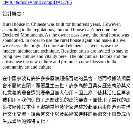
id=464&mode=hm&compID=12786
設計概念：
Rural house in Chinese was built for hundreds years. However,
according to the regulations, the rural house can’t become the
Declared Monuments. As the owner pass away, the rural house was
abandoned. In order to use the rural house again and make it alive,
we reserve the original culture and elements as well as use the
modern architecture technique. Resident artists are invited to stay to
bring new culture and vitality here. The old cultural factors and the
artists fuse the new culture and promote a new blossom in the
community art and culture.
在中國寧波有許許多多屋齡超過百歲的農舍，然而根據法規農
舍不屬於古蹟。隨著屋主去世，許多高齡且具有歷史軌跡與文
化意義的農舍遭到廢棄且無人使用。因此為了使其活化且再次
被利用。我們保留了原始建築的建築要素，並使用了當代的建
築技術使其重生。邀請當地藝術家進駐於此並藉由創造再次進
行文化交流。讓舊有文化以及藝術家進駐的藝術文化重疊成再
生成當地的獨特文化。