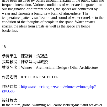
have been inspired by others through relaxing in the public bath and
frequent interaction. Various conditions of water are integrated into
our imagination of different spaces, the spaces are connected by
water and generate a brand-new form of atmosphere. The
temperature, patter, visualization and sound of water correlate to the
condition of the thoughts of people in the space. Water creates
spaces, the ideas from artists as well as the space are hence
borderless.
18
參賽學生：陳冠貿、俞冠丞
指導教授：陳彥廷助理教授
獲獎名次：Winner｜Architectural Design / Other Architecture
作品名稱：ICE FLAKE SHELTER
作品連結：
https://architectureprize.com/winners/winner.php?
id=3588
設計概念：
In the future, global warming will cause iceberg-melt and sea-level