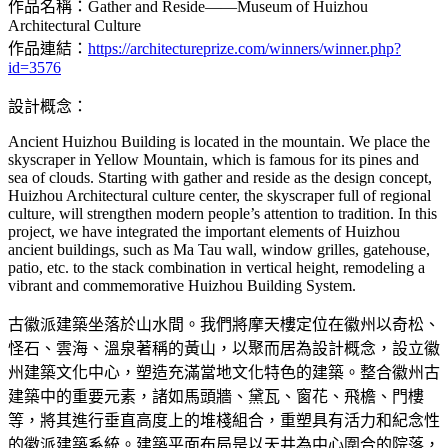
作品名稱：Gather and Reside——Museum of Huizhou
Architectural Culture
作品連結：
https://architectureprize.com/winners/winner.php?
id=3576
設計概念：
Ancient Huizhou Building is located in the mountain. We place the
skyscraper in Yellow Mountain, which is famous for its pines and
sea of clouds. Starting with gather and reside as the design concept,
Huizhou Architectural culture center, the skyscraper full of regional
culture, will strengthen modern people’s attention to tradition. In this
project, we have integrated the important elements of Huizhou
ancient buildings, such as Ma Tau wall, window grilles, gatehouse,
patio, etc. to the stack combination in vertical height, remodeling a
vibrant and commemorative Huizhou Building System.
古徽派建築坐落於山水間。我們將摩天樓定位在徽州以奇松、
怪石、雲海、溫泉著稱的黃山，以聚而居為設計概念，設立徽
州建築文化中心，塑造充滿當地文化特色的建築。整合徽州古
建築中的重要元素，諸如馬頭牆、黛瓦、窗花、飛檐、門樓
等，將其進行垂直高度上的堆棧組合，重塑具有活力和紀念性
的徽派建築系統。建築平面布局是以天井為中心圍合的院落，