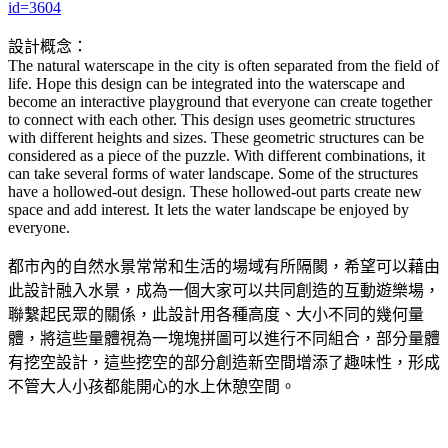
id=3604
設計概念：
The natural waterscape in the city is often separated from the field of
life. Hope this design can be integrated into the waterscape and
become an interactive playground that everyone can create together
to connect with each other. This design uses geometric structures
with different heights and sizes. These geometric structures can be
considered as a piece of the puzzle. With different combinations, it
can take several forms of water landscape. Some of the structures
have a hollowed-out design. These hollowed-out parts create new
space and add interest. It lets the water landscape be enjoyed by
everyone.
都市內的自然水景常常和生活的場域有所隔閡，希望可以藉由
此設計融入水景，成為一個大家可以共同創造的互動遊樂場，
聯繫起民眾的關係，此設計用各種高度、大小不同的幾何量
體，將這些量體視為一塊塊拼圖可以進行不同組合，部分量體
有挖空設計，這些挖空的部分創造新空間增添了趣味性，形成
不管大人小孩都能開心的水上休憩空間。