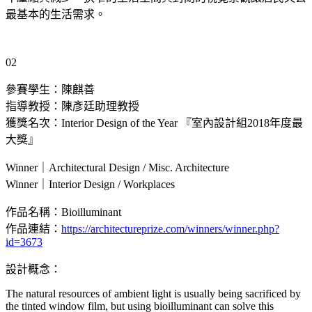
最基本的生活需求。
02
參賽學生：陳麒善
指導教授：陳彥廷助理教授
獲獎名次：Interior Design of the Year 『室內設計組2018年度最
大獎』
Winner｜Architectural Design / Misc. Architecture
Winner｜Interior Design / Workplaces
作品名稱：Bioilluminant
作品連結：
https://architectureprize.com/winners/winner.php?
id=3673
設計概念：
The natural resources of ambient light is usually being sacrificed by
the tinted window film, but using bioilluminant can solve this