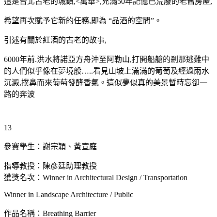
這是台北古老的城鎮,<萬華>,充滿50年記憶已荒廢的老舊房屋,
希望再次賦予它新的任務,即為 “品酒的空間”。
引述有關於紅酒的古老的故事,
6000年前.洪水將諾亞方舟沖至阿勒山,打開船艙的剎那逃難中
的人們似乎像在夢境般…..看見山坡上滿滿的葡萄及經過雨水
沉澱,撲鼻而來葡萄發酵香氣。這似夢似真的美景暫時忘卻一
路的奔波
13
參賽學生：謝宗穎、黃宣庭
指導教授：陳彥廷助理教授
獲獎名次：Winner in Architectural Design / Transportation
Winner in Landscape Architecture / Public
作品名稱：Breathing Barrier