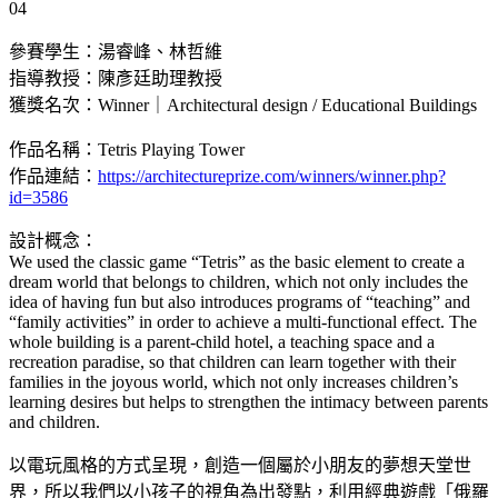
04
參賽學生：湯睿峰、林哲維
指導教授：陳彥廷助理教授
獲獎名次：Winner｜Architectural design / Educational Buildings
作品名稱：Tetris Playing Tower
作品連結：
https://architectureprize.com/winners/winner.php?
id=3586
設計概念：
We used the classic game “Tetris” as the basic element to create a
dream world that belongs to children, which not only includes the
idea of having fun but also introduces programs of “teaching” and
“family activities” in order to achieve a multi-functional effect. The
whole building is a parent-child hotel, a teaching space and a
recreation paradise, so that children can learn together with their
families in the joyous world, which not only increases children’s
learning desires but helps to strengthen the intimacy between parents
and children.
以電玩風格的方式呈現，創造一個屬於小朋友的夢想天堂世
界，所以我們以小孩子的視角為出發點，利用經典遊戲「俄羅