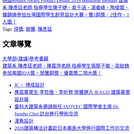
德國Reddot Award Product Design 2016 honurable mention
建築
系 陳彥廷老師 指導學生陳子捷、袁千涵、湯睿峰、陶俊蓉、
蟻錦煥參加台灣國際學生創意設計大賽，獲1銅獎、2佳作、1
入圍！
Tags:
得獎
,
競賽
,
陳彥廷
文章導覽
大學部(建議)參考書籍
建築系 陳彥廷老師、陳嘉萍老師 指導學生張簡子敬、梁紋婧
參加美國IDA獎，榮獲銅獎、優異獎二項大獎！
JC。 博成設計
應屆畢業生 李哲逸、李昕霓 榮獲選入 IEAGD 建築畢業
設計展
臺科大建築系邀請新任 IAQVEC 國際學會主席 Dr.
Joonho Choi 訪台進行學術交流
漢象設計
2026建築構法計畫赴日本廣島大學進行國際工作坊交流