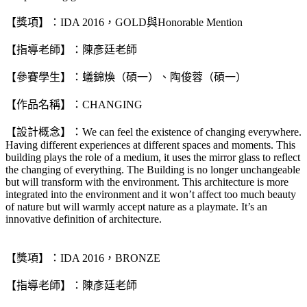
【獎項】：IDA 2016，GOLD與Honorable Mention
【指導老師】：陳彥廷老師
【參賽學生】：蟻錦煥（碩一）、陶俊蓉（碩一）
【作品名稱】：CHANGING
【設計概念】：We can feel the existence of changing everywhere.
Having different experiences at different spaces and moments. This
building plays the role of a medium, it uses the mirror glass to reflect
the changing of everything. The Building is no longer unchangeable
but will transform with the environment. This architecture is more
integrated into the environment and it won’t affect too much beauty
of nature but will warmly accept nature as a playmate. It’s an
innovative definition of architecture.
【獎項】：IDA 2016，BRONZE
【指導老師】：陳彥廷老師