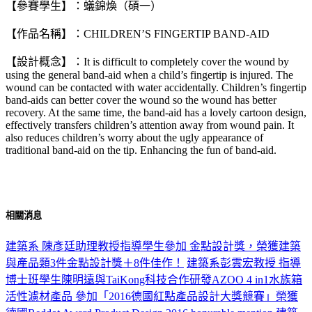
【參賽學生】：蟻錦煥（碩一）
【作品名稱】：CHILDREN’S FINGERTIP BAND-AID
【設計概念】：It is difficult to completely cover the wound by
using the general band-aid when a child’s fingertip is injured. The
wound can be contacted with water accidentally. Children’s fingertip
band-aids can better cover the wound so the wound has better
recovery. At the same time, the band-aid has a lovely cartoon design,
effectively transfers children’s attention away from wound pain. It
also reduces children’s worry about the ugly appearance of
traditional band-aid on the tip. Enhancing the fun of band-aid.
相關消息
建築系 陳彥廷助理教授指導學生參加 金點設計獎，榮獲建築
與產品類3件金點設計獎＋8件佳作！
建築系彭雲宏教授 指導
博士班學生陳明遠與TaiKong科技合作研發AZOO 4 in1水族箱
活性濾材產品 參加「2016德國紅點產品設計大獎競賽」榮獲