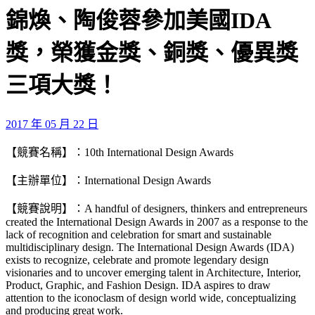
錦煥、陶俊蓉參加美國IDA
獎，榮獲金獎、銅獎、優異獎
三項大獎！
2017 年 05 月 22 日
【競賽名稱】：10th International Design Awards
【主辦單位】：International Design Awards
【競賽說明】：A handful of designers, thinkers and entrepreneurs
created the International Design Awards in 2007 as a response to the
lack of recognition and celebration for smart and sustainable
multidisciplinary design. The International Design Awards (IDA)
exists to recognize, celebrate and promote legendary design
visionaries and to uncover emerging talent in Architecture, Interior,
Product, Graphic, and Fashion Design. IDA aspires to draw
attention to the iconoclasm of design world wide, conceptualizing
and producing great work.