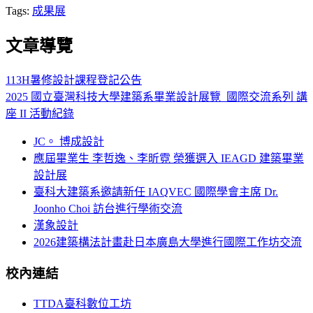
Tags:
成果展
文章導覽
113H暑修設計課程登記公告
2025 國立臺灣科技大學建築系畢業設計展覽_國際交流系列 講
座 II 活動紀錄
JC。 博成設計
應屆畢業生 李哲逸、李昕霓 榮獲選入 IEAGD 建築畢業
設計展
臺科大建築系邀請新任 IAQVEC 國際學會主席 Dr.
Joonho Choi 訪台進行學術交流
漢象設計
2026建築構法計畫赴日本廣島大學進行國際工作坊交流
校內連結
TTDA臺科數位工坊