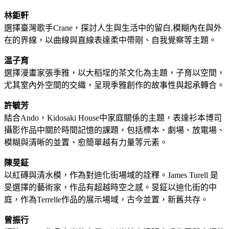
林鉅軒
選擇臺灣歌手Crane，探討人生與生活中的留白,模糊內在與外
在的界線，以曲線與直線表達柔中帶剛、自我覺察等主題。
温子育
選擇漫畫家張季雅，以大稻埕的茶文化為主題，子育以空間，
尤其室內外空間的交織，呈現季雅創作的故事性與起承轉合。
許毓芳
結合Ando，Kidosaki House中家庭關係的主題，表達衫本博司
攝影作品中關於時間記憶的課題，包括標本、劇場、放電場、
模糊與清晰的並置、愈簡單越有力量等元素。
陳旻鉦
以紅磚與清水模，作為對迪化街場域的詮釋。James Turell 是
旻選擇的藝術家，作品有超越時空之感。旻鉦以迪化街的中
庭，作為Terrelle作品的展示場域，古今並置，新舊共存。
曾振行