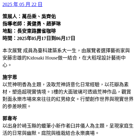
2025 年 05 月 22 日
策展人：萬岳乘、吳齊佑
指導老師：黃健勇、趙夢琳
地點：長安東路露雀咖啡
時間：2025年05月17日到06月17日
本次展覽 成員為臺科建築系大一生，由展覽者選擇藝術家與
安藤忠雄的Kidosaki House做一結合，在大稻埕設計藝術中
心。
施宇恩
以荒神明香為主題，汲取荒神詩意化日常經驗，以花瓣為素
材，塑造超現實情境。1樓的大面玻璃可透過荒神作品，觀賞
對面永樂市場來來往往的紅男綠女。行塑創作世界與現實世界
的参差映照。
郭韋岑
以出身於崎玉縣的蠟筆小新作者臼井儀人為主題，呈現家庭生
活的日常與幽默。庭院與植栽結合永樂廣場。