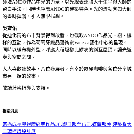
師法ANDO作品中光的力量，以光線表達張大千生平與大師的
留白手法，同時也呼應ANDO的建築特色。光的流動有如大師
的墨跡揮灑，引人無限遐想。
吳齊佑
從迪化街的布市背景得到啟發，也截取ANDO作品光、樹、樓
梯的互動，作為葡萄牙織品藝術家Vanessa藝術中心的呈現。
同時以織布機外型，呼應大稻埕櫛比鱗次的斜瓦屋頂，讓光遊
走與空間之間。
人人喜歡聽故事，八位參展者，有幸於露雀咖啡與各位分享城
市另一端的故事。
敬請蒞臨指導與支持。
相關消息
宗邁成長與蛻變經典作品展 ,即日起至15日,媒體報導
建築系大
二環控燈設計展