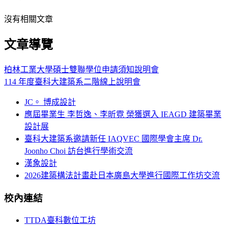
沒有相關文章
文章導覽
柏林工業大學碩士雙聯學位申請須知說明會
114 年度臺科大建築系二階線上說明會
JC。 博成設計
應屆畢業生 李哲逸、李昕霓 榮獲選入 IEAGD 建築畢業
設計展
臺科大建築系邀請新任 IAQVEC 國際學會主席 Dr.
Joonho Choi 訪台進行學術交流
漢象設計
2026建築構法計畫赴日本廣島大學進行國際工作坊交流
校內連結
TTDA臺科數位工坊