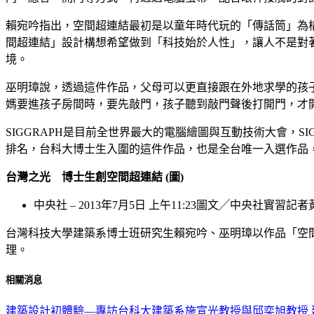
賴宛吟指出，空間超連結最初是以童年時代玩的「傳話筒」為
間超連結」設計構想希望做到「科技始於人性」，讓人不是對著攝影機，
境。
巫明璋說，透過這件作品，父母可以更直接跟在外地求學的孩
媽要進孩子房間時，要先敲門，孩子聽到敲門聲後打開門，才
SIGGRAPH是目前全世界最大的電腦繪圖與互動技術大會，SIGG
排名，台科大博士生入圍的這件作品，也是全台唯一入選作品，其他
台灣之光 博士生創空間超連結
(
圖
)
中央社 – 2013年7月5日 上午11:23圖文╱中央社實習記
台灣科技大學建築系博士班研究生賴宛吟、巫明璋以作品「空間
理。
相關消息
建築設計初體驗—專訪台科大建築系施宣光教授與邱奕旭教授