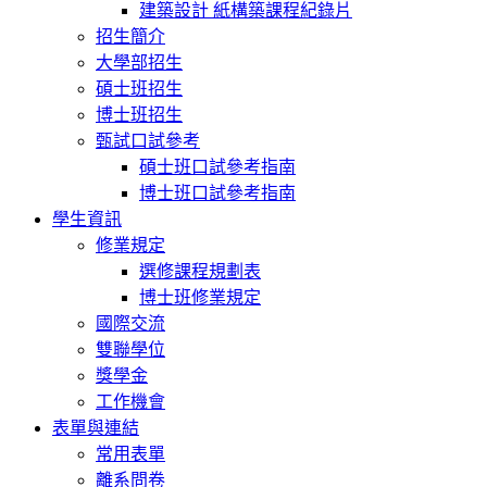
建築設計 紙構築課程紀錄片
招生簡介
大學部招生
碩士班招生
博士班招生
甄試口試參考
碩士班口試參考指南
博士班口試參考指南
學生資訊
修業規定
選修課程規劃表
博士班修業規定
國際交流
雙聯學位
獎學金
工作機會
表單與連結
常用表單
離系問卷