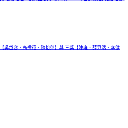
首獎【吳岱容、高禕禧、陳怡萍】與 三獎【陳雍、薛尹端、李健