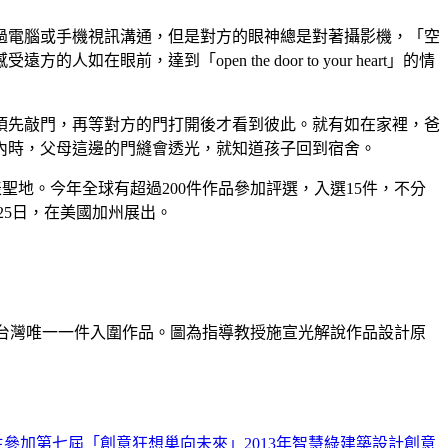
過電腦或手機視訊溝通，但是對方的眼神總是對著攝影機，「空
達到「open the door to your heart」的情
須先敲門，再等對方的門打開後才看到彼此。就有如在家裡，爸
內時，父母這邊的門縫會透光，就知道孩子回到宿舍。
威的發表聖地。今年全球有超過200件作品參加評選，入選15件，不分
25日，在美國加州展出。
是台灣唯一一件入圍作品。圖為指導教授施宣光解說作品設計原
參加第七屆「創意狂想巢向未來」2013年智慧綠建築設計創意