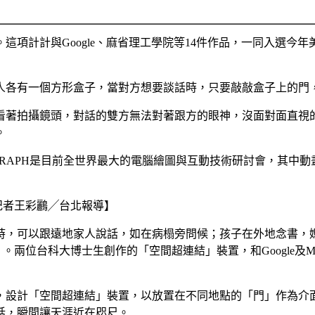
項計計與Google、麻省理工學院等14件作品，一同入選今年美
人各有一個方形盒子，當對方想要談話時，只要敲敲盒子上的門
看著拍攝鏡頭，對話的雙方無法對著跟方的眼神，沒面對面直視
。
GRAPH是目前全世界最大的電腦繪圖與互動技術研討會，其中
報╱記者王彩鸝╱台北報導】
時，可以跟遠地家人說話，如在病榻旁問候；孩子在外地念書，
兩位台科大博士生創作的「空間超連結」裝置，和Google及M
，設計「空間超連結」裝置，以放置在不同地點的「門」作為介
話，瞬間讓天涯近在咫尺。