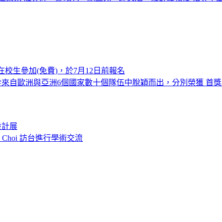
在校生參加(免費)，於7月12日前報名
」，從來自歐洲與亞洲6個國家數十個隊伍中脫穎而出，分別榮獲 
設計展
o Choi 訪台進行學術交流