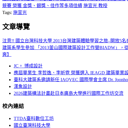
競賽 榮獲 金獎、銀獎、佳作等多項佳績
施宣光 教授
Tags:
施宣光
文章導覽
注意!! 國立台灣科技大學 2013台灣建築體驗學習之旅–開放5名
建築系學生參加 「2013釜山國際建築設計工作營BIADW
爽】
JC。 博成設計
應屆畢業生 李哲逸、李昕霓 榮獲選入 IEAGD 建築畢業
臺科大建築系邀請新任 IAQVEC 國際學會主席 Dr. Joonh
漢象設計
2026建築構法計畫赴日本廣島大學進行國際工作坊交流
校內連結
TTDA臺科數位工坊
國立臺灣科技大學