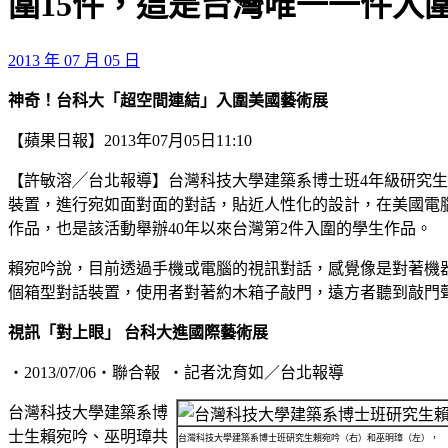
圍15件，這是台灣唯一一件入
2013 年 07 月 05 日
神奇！台科大「超空間連結」入圍美國藝術展
【蘋果日報】2013年07月05日11:10
【許敏溶╱台北報導】台灣科技大學建築系博士班4年級研究
裝置，進行宛如面對面的對話，貼近人性化的設計，在美國電腦繪圖暨多
作品，也是該活動舉辦40年以來台灣第2件入圍的學生作品。
賴宛吟說，目前透過手機或電腦的視訊對話，感覺像是對著機
個箱型對話裝置，使用者對著約木箱子敲門，遠方者聽到敲門
視訊「對上眼」 台科大進國際藝術展
‧2013/07/06‧聯合報 ‧記者沈育如／台北報導
台灣科技大學建築系博
士生賴宛吟、巫明璋共
台灣科技大學建築系博士班研究生賴宛吟（右）和巫明璋（左），