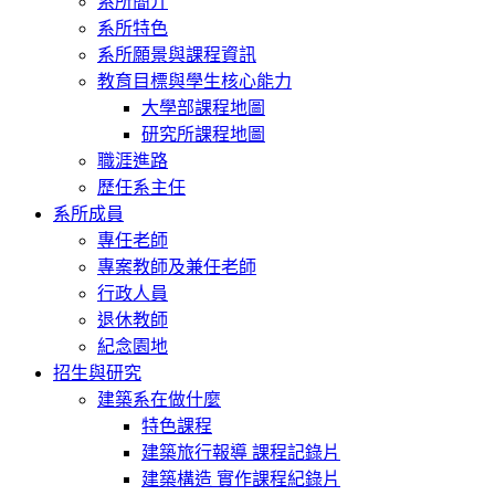
系所簡介
系所特色
系所願景與課程資訊
教育目標與學生核心能力
大學部課程地圖
研究所課程地圖
職涯進路
歷任系主任
系所成員
專任老師
專案教師及兼任老師
行政人員
退休教師
紀念園地
招生與研究
建築系在做什麼
特色課程
建築旅行報導 課程記錄片
建築構造 實作課程紀錄片