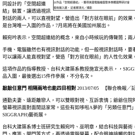
以作品「空間超連結」，獲得美國電腦繪圖暨多媒體國際研討會
同設計的「空間超連
藝術展入選。 記者鄭清元／攝影
結」裝置，讓透過視訊
對話的兩人，可以直視對望，營造出「對方就在眼前」的效果。這
是台灣唯一入圍的作品，7月底將在美國加州展出。
賴宛吟表示，空間超連結的概念，來自小時候玩的傳聲筒；兩
手機、電腦雖然也有視訊對話的功能，但一般視訊對話時，要
可以讓兩人能直視對望，營造「對方就在眼前」的人性化效果
這項作品的指導教授、台科大建築系教授施宣光表示，，SIG
品入圍，最後選出15件作參展，不分名次。
敲敲任意
門 相隔兩地
也能四目相對
2013/07/05 【聯合晚
通勤夫妻、遠距離戀人，可以雙眼對視、互訴衷情；爺爺住院
螢幕視訊面對面閒話家常。這些有如哆啦A夢的「另類任意門」。
SIGGRAPH)藝術展。
台科大建築系博士班研究生賴宛吟、巫明章，結合科技與藝術
門、應答、開門等方式，再透過電腦螢幕，配合眼神接觸的對