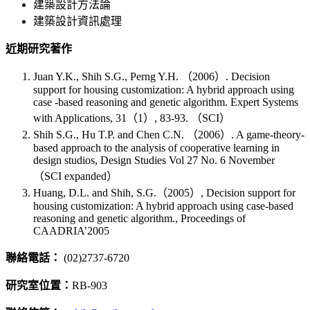
建築設計方法論
建築設計資訊處理
近期研究著作
Juan Y.K., Shih S.G., Perng Y.H. （2006）. Decision
support for housing customization: A hybrid approach using
case ‐based reasoning and genetic algorithm. Expert Systems
with Applications, 31（1）, 83‐93. （SCI）
Shih S.G., Hu T.P. and Chen C.N. （2006）. A game-theory-
based approach to the analysis of cooperative learning in
design studios, Design Studies Vol 27 No. 6 November
（SCI expanded）
Huang, D.L. and Shih, S.G.（2005）, Decision support for
housing customization: A hybrid approach using case-based
reasoning and genetic algorithm., Proceedings of
CAADRIA’2005
聯絡電話：
(02)2737-6720
研究室位置：
RB-903