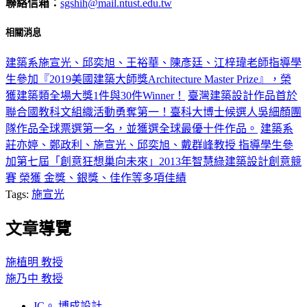
聯絡信箱：
sgshih@mail.ntust.edu.tw
相關消息
建築系施宣光、邱奕旭、王裕華、陳彥廷、江梓瑋老師指導學
生參加『2019美國建築大師獎Architecture Master Prize』，榮
獲建築類全場大獎1件與30件Winner！
臺灣建築設計作品首於
聯合國教科文組織活動勇奪第一！臺科大博士候選人吳細顏團
隊作品全球票選第一名，並獲選全球最優十件作品。
建築系
莊亦婷、鄭政利、施宣光、邱奕旭、戴群峰教授 指導學生參
加第七屆「創意狂想巢向未來」2013年智慧綠建築設計創意競
賽 榮獲 金獎、銀獎、佳作等多項佳績
Tags:
施宣光
文章導覽
施植明 教授
施乃中 教授
JC。 博成設計