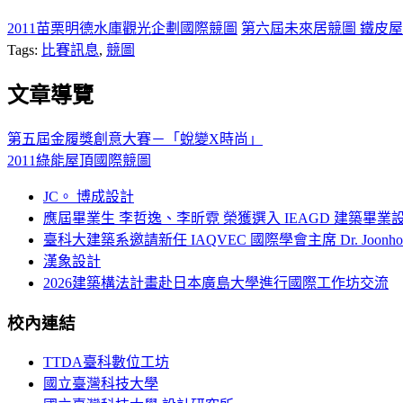
2011苗栗明德水庫觀光企劃國際競圖
第六屆未來居競圖 鐵皮屋
Tags:
比賽訊息
,
競圖
文章導覽
第五屆金履獎創意大賽－「蛻變X時尚」
2011綠能屋頂國際競圖
JC。 博成設計
應屆畢業生 李哲逸、李昕霓 榮獲選入 IEAGD 建築畢業
臺科大建築系邀請新任 IAQVEC 國際學會主席 Dr. Joonh
漢象設計
2026建築構法計畫赴日本廣島大學進行國際工作坊交流
校內連結
TTDA臺科數位工坊
國立臺灣科技大學