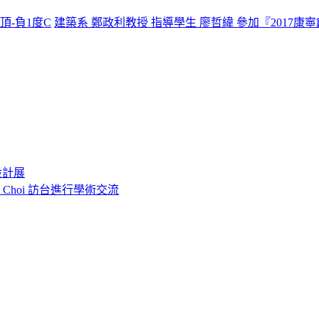
頂-負1度C
建築系 鄭政利教授 指導學生 廖哲緯 參加『201
設計展
o Choi 訪台進行學術交流