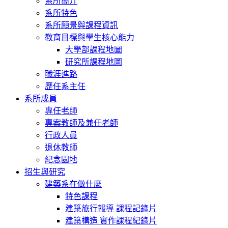
系所簡介
系所特色
系所願景與課程資訊
教育目標與學生核心能力
大學部課程地圖
研究所課程地圖
職涯進路
歷任系主任
系所成員
專任老師
專案教師及兼任老師
行政人員
退休教師
紀念園地
招生與研究
建築系在做什麼
特色課程
建築旅行報導 課程記錄片
建築構造 實作課程紀錄片