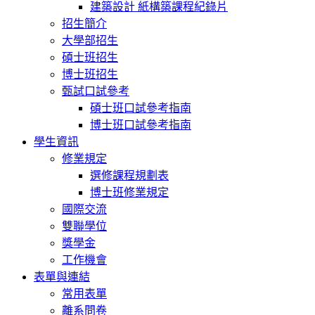
建築設計 紙構築課程紀錄片
招生簡介
大學部招生
碩士班招生
博士班招生
甄試口試參考
碩士班口試參考指南
博士班口試參考指南
學生資訊
修業規定
選修課程規劃表
博士班修業規定
國際交流
雙聯學位
獎學金
工作機會
表單與連結
常用表單
離系問卷