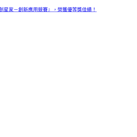
7康寧創星家－創新應用競賽』，榮獲優等獎佳績！