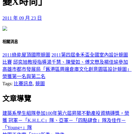
變X時尚」
2011 年 09 月 23 日
相關消息
2011綠能屋頂國際競圖
2011第四屆夆禾盃全國室內設計競圖
比賽
邱奕旭教授指導湯千慧、陳瑩如、傅文懋及楊佳瑜參加
高雄市都市發展局「舊港區周邊倉庫文化創意園區設計競圖」
榮獲第一名與第二名
Tags:
比賽訊息
,
競圖
文章導覽
建築系學生組隊參加100年第六屆昇陽不動產投資精磚獎，榮
獲 冠軍－「K.H.L.C」隊、亞軍－「四點肆食」隊及佳作－
「Young+」隊