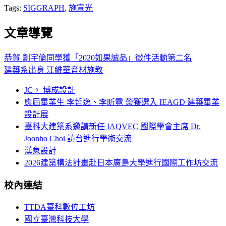
Tags:
SIGGRAPH
,
施宣光
文章導覽
恭賀 劉宇倫同學獲「2020如果誠品」徵件活動第二名
建築系出身 江維華音材施教
JC。 博成設計
應屆畢業生 李哲逸、李昕霓 榮獲選入 IEAGD 建築畢業
設計展
臺科大建築系邀請新任 IAQVEC 國際學會主席 Dr.
Joonho Choi 訪台進行學術交流
漢象設計
2026建築構法計畫赴日本廣島大學進行國際工作坊交流
校內連結
TTDA臺科數位工坊
國立臺灣科技大學