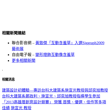
相關新聞連結
聯合影音網 –
黃致傑「互動含羞草」入選Siggraph2009
藝術展
自由電子報 –
變形燈飾互動像含羞草
更多相關新聞
.
相關消息
建築設計初體驗—專訪台科大建築系施宣光教授與邱奕旭教授
台科大建築系鄭政利、施宣光、邱奕旭教授指導學生參加
「2013高雄厝創意設計競賽」 榮獲 首獎、優選、佳作等多項
佳績
施宣光 教授