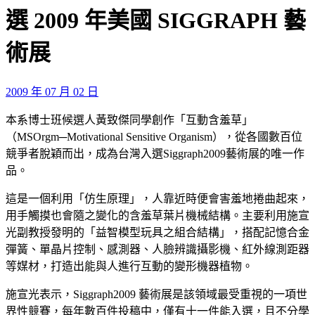
選 2009 年美國 SIGGRAPH 藝
術展
2009 年 07 月 02 日
本系博士班候選人黃致傑同學創作「互動含羞草」
（MSOrgm─Motivational Sensitive Organism），從各國數百位
競爭者脫穎而出，成為台灣入選Siggraph2009藝術展的唯一作
品。
這是一個利用「仿生原理」，人靠近時便會害羞地捲曲起來，
用手觸摸也會隨之變化的含羞草葉片機械結構。主要利用施宣
光副教授發明的「益智模型玩具之組合結構」，搭配記憶合金
彈簧、單晶片控制、感測器、人臉辨識攝影機、紅外線測距器
等媒材，打造出能與人進行互動的變形機器植物。
施宣光表示，Siggraph2009 藝術展是該領域最受重視的一項世
界性競賽，每年數百件投稿中，僅有十一件能入選，且不分學