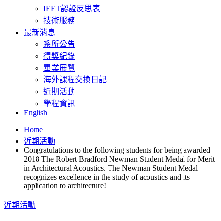
IEET認證反思表
技術服務
最新消息
系所公告
得獎紀錄
畢業展覽
海外課程交換日記
近期活動
學程資訊
English
Home
近期活動
Congratulations to the following students for being awarded
2018 The Robert Bradford Newman Student Medal for Merit
in Architectural Acoustics. The Newman Student Medal
recognizes excellence in the study of acoustics and its
application to architecture!
近期活動