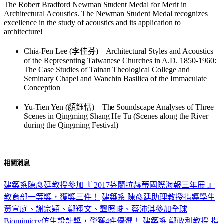
The Robert Bradford Newman Student Medal for Merit in
Architectural Acoustics. The Newman Student Medal recognizes
excellence in the study of acoustics and its application to
architecture!
Chia-Fen Lee (李佳芬) – Architectural Styles and Acoustics
of the Representing Taiwanese Churches in A.D. 1850-1960:
The Case Studies of Tainan Theological College and
Seminary Chapel and Wanchin Basilica of the Immaculate
Conception
Yu-Tien Yen (顏鈺恬) – The Soundscape Analyses of Three
Scenes in Qingming Shang He Tu (Scenes along the River
during the Qingming Festival)
相關消息
建築系陳彥廷教授參加『 2017芬蘭拉赫蒂國際海報三年展 』
教育部一等獎，獲獎三件！
建築系 陳彥廷助理教授指導學生
黃宣庭、謝宗穎、鄭翔文、龔照峻、蔡沛淇參加全球
Biomimicry仿生設計獎，榮獲4件優選！
建築系 鄭政利教授 指