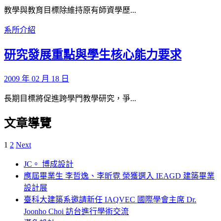
教學與教育目標除維持原有師資學歷...
系所介紹
研究發展重點與學生核心能力要求
2009 年 02 月 18 日
長期目標將促進跨學門教學研究，爭...
文章導覽
1
2
Next
JC。 博成設計
應屆畢業生 李哲逸、李昕霓 榮獲選入 IEAGD 建築畢業
設計展
臺科大建築系邀請新任 IAQVEC 國際學會主席 Dr.
Joonho Choi 訪台進行學術交流