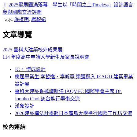
Ⅰ
2025畢展圓滿落幕 學生以「時間之上Timeless」設計語言
參與國際交流評圖
Tags:
施植明
,
楊馥妃
文章導覽
2025 臺科大建築校外成果展
114 年度高中申請入學新生及家長說明會
JC。 博成設計
應屆畢業生 李哲逸、李昕霓 榮獲選入 IEAGD 建築畢業
設計展
臺科大建築系邀請新任 IAQVEC 國際學會主席 Dr.
Joonho Choi 訪台進行學術交流
漢象設計
2026建築構法計畫赴日本廣島大學進行國際工作坊交流
校內連結