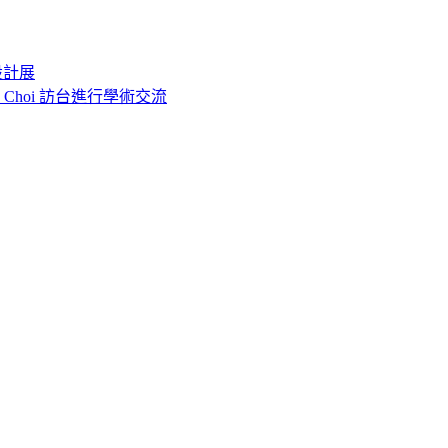
設計展
o Choi 訪台進行學術交流