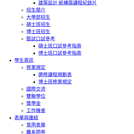
建築設計 紙構築課程紀錄片
招生簡介
大學部招生
碩士班招生
博士班招生
甄試口試參考
碩士班口試參考指南
博士班口試參考指南
學生資訊
修業規定
選修課程規劃表
博士班修業規定
國際交流
雙聯學位
獎學金
工作機會
表單與連結
常用表單
離系問卷