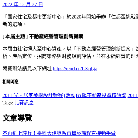
2022 年 12 月 27 日
「
國家住宅及都市更新中心」於2020年開始舉辦「住都盃挑
新的選項。
[ 本屆主題 ] 不動產經營管理創新提案
本屆由社宅擴大至中心資產，以「不動產經營管理創新提案」為
析、產品定位、招商策略與財務規劃評估，並在永續經營的理
競賽辦法請見以下網址
https://reurl.cc/LXqLja
相關消息
2011 光‧居家美學設計競賽
[活動]昇陽不動產投資精磚獎
20
Tags:
比賽訊息
文章導覽
不再紙上談兵！臺科大建築系實構築課程直接動手做