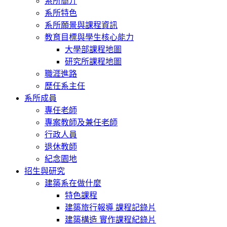
系所簡介
系所特色
系所願景與課程資訊
教育目標與學生核心能力
大學部課程地圖
研究所課程地圖
職涯進路
歷任系主任
系所成員
專任老師
專案教師及兼任老師
行政人員
退休教師
紀念園地
招生與研究
建築系在做什麼
特色課程
建築旅行報導 課程記錄片
建築構造 實作課程紀錄片