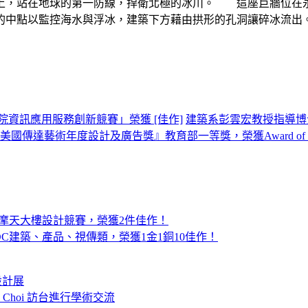
上，站在地球的第一防線，捍衛北極的冰川。 這座巨牆位在
中點以監控海水與浮冰，建築下方藉由拱形的孔洞讓碎冰流出。其中
院資訊應用服務創新競賽」榮獲 [佳作]
建築系彭雲宏教授指導博士班學生
國傳達藝術年度設計及廣告獎』教育部一等獎，榮獲Award of Exce
o摩天大樓設計競賽，榮獲2件佳作！
ADC建築、產品、視傳類，榮獲1金1銅10佳作！
設計展
o Choi 訪台進行學術交流