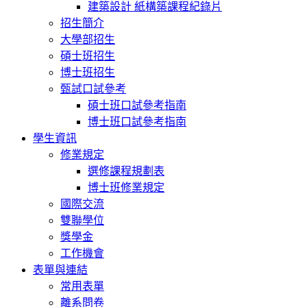
建築設計 紙構築課程紀錄片
招生簡介
大學部招生
碩士班招生
博士班招生
甄試口試參考
碩士班口試參考指南
博士班口試參考指南
學生資訊
修業規定
選修課程規劃表
博士班修業規定
國際交流
雙聯學位
獎學金
工作機會
表單與連結
常用表單
離系問卷