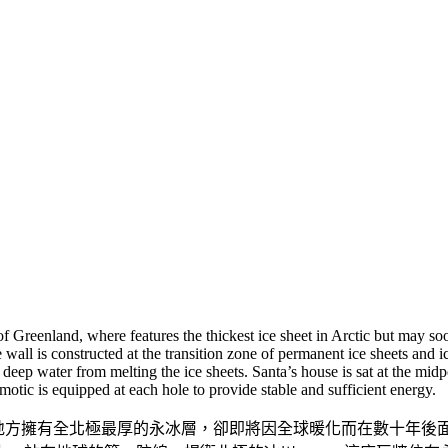
f Greenland, where features the thickest ice sheet in Arctic but may so
he wall is constructed at the transition zone of permanent ice sheets an
deep water from melting the ice sheets. Santa’s house is sat at the midp
otic is equipped at each hole to provide stable and sufficient energy.
d，這個地方擁有全北極最厚的永冰層，卻即將因全球暖化而在數十