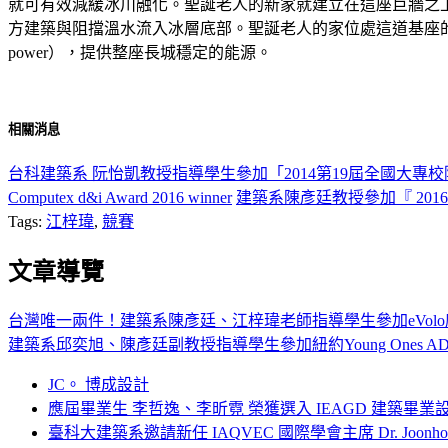
就可有效減緩冰川融化。聖誕老人的新家就建立在這座巨牆之
方建築與阻擋溫水流入冰層底部。聖誕老人的家位處這道基座的
power），提供整座長城穩定的能源。
相關消息
台科建築系 阮怡凱教授指導學生參加「2014第19屆全國大專校
Computex d&i Award 2016 winner
建築系陳彥廷教授參加『 2016美
Tags:
江梓瑋
,
競賽
文章導覽
台灣唯一兩件！建築系陳彥廷、江梓瑋老師指導學生參加eVol
建築系邱奕旭、陳彥廷副教授指導學生參加紐約Young Ones 
JC。 博成設計
應屆畢業生 李哲逸、李昕霓 榮獲選入 IEAGD 建築畢業
臺科大建築系邀請新任 IAQVEC 國際學會主席 Dr. Joonh