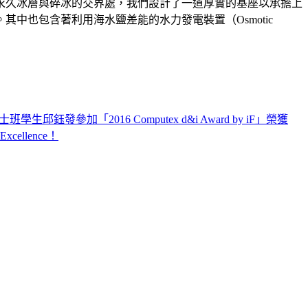
永久冰層與碎冰的交界處，我們設計了一道厚實的基座以承擔上
也包含著利用海水鹽差能的水力發電裝置（Osmotic
邱鈺發參加「2016 Computex d&i Award by iF」榮獲
llence！