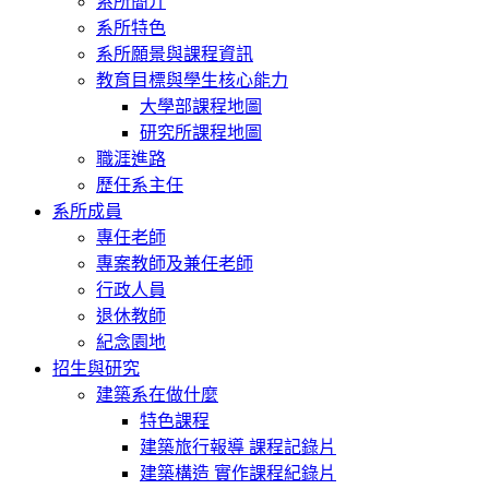
系所簡介
系所特色
系所願景與課程資訊
教育目標與學生核心能力
大學部課程地圖
研究所課程地圖
職涯進路
歷任系主任
系所成員
專任老師
專案教師及兼任老師
行政人員
退休教師
紀念園地
招生與研究
建築系在做什麼
特色課程
建築旅行報導 課程記錄片
建築構造 實作課程紀錄片