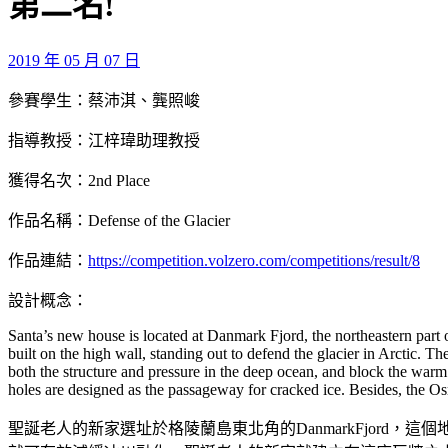
第二名!
2019 年 05 月 07 日
參賽學生：蔡沛淇、龔照峻
指導教授：江梓瑋助理教授
獲得名次：2nd Place
作品名稱：Defense of the Glacier
作品連結：
https://competition.volzero.com/competitions/result/8
設計概念：
Santa’s new house is located at Danmark Fjord, the northeastern part o
built on the high wall, standing out to defend the glacier in Arctic. T
both the structure and pressure in the deep ocean, and block the warm 
holes are designed as the passageway for cracked ice. Besides, the Osm
聖誕老人的新家選址於格陵蘭島東北角的DanmarkFjor