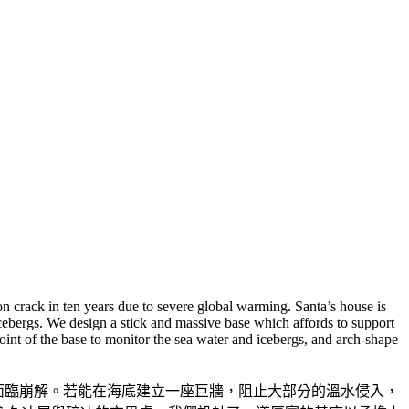
on crack in ten years due to severe global warming. Santa’s house is
d icebergs. We design a stick and massive base which affords to support
oint of the base to monitor the sea water and icebergs, and arch-shape
年後面臨崩解。若能在海底建立一座巨牆，阻止大部分的溫水侵入，