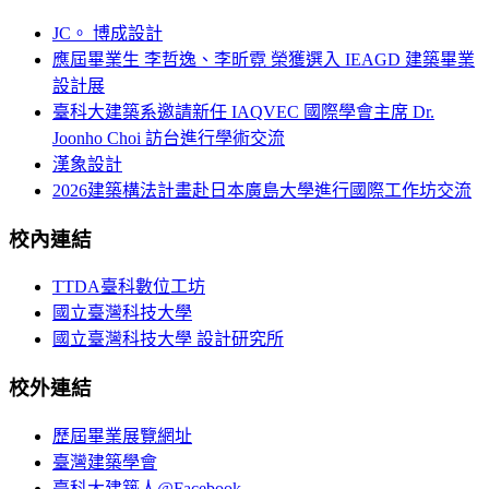
JC。 博成設計
應屆畢業生 李哲逸、李昕霓 榮獲選入 IEAGD 建築畢業
設計展
臺科大建築系邀請新任 IAQVEC 國際學會主席 Dr.
Joonho Choi 訪台進行學術交流
漢象設計
2026建築構法計畫赴日本廣島大學進行國際工作坊交流
校內連結
TTDA臺科數位工坊
國立臺灣科技大學
國立臺灣科技大學 設計研究所
校外連結
歷屆畢業展覽網址
臺灣建築學會
臺科大建築人@Facebook