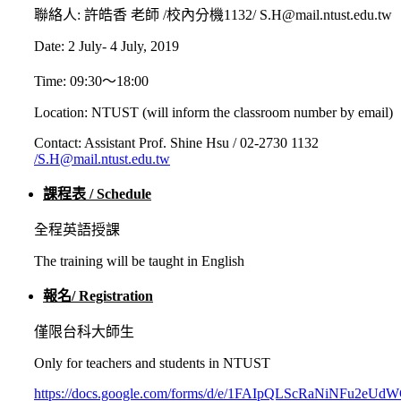
聯絡人: 許皓香 老師 /校內分機1132/ S.H@mail.ntust.edu.tw
Date: 2 July- 4 July, 2019
Time: 09:30～18:00
Location: NTUST (will inform the classroom number by email)
Contact: Assistant Prof. Shine Hsu / 02-2730 1132
/S.H@mail.ntust.edu.tw
課程表 / Schedule
全程英語授課
The training will be taught in English
報名/ Registration
僅限台科大師生
Only for teachers and students in NTUST
https://docs.google.com/forms/d/e/1FAIpQLScRaNiNFu2eUd