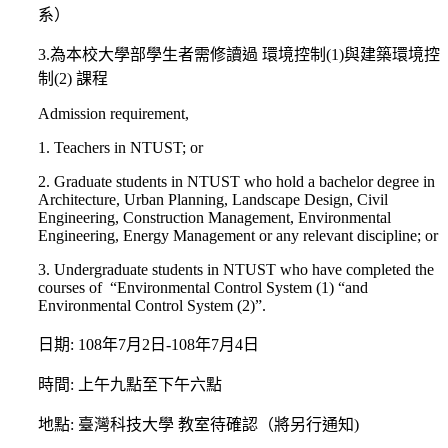
系）
3.為本校大學部學生者需修讀過 環境控制(1)與建築環境控
制(2) 課程
Admission requirement,
1. Teachers in NTUST; or
2. Graduate students in NTUST who hold a bachelor degree in
Architecture, Urban Planning, Landscape Design, Civil
Engineering, Construction Management, Environmental
Engineering, Energy Management or any relevant discipline; or
3. Undergraduate students in NTUST who have completed the
courses of “Environmental Control System (1) “and
Environmental Control System (2)”.
日期: 108年7月2日-108年7月4日
時間: 上午九點至下午六點
地點: 臺灣科技大學 教室待確認（將另行通知)