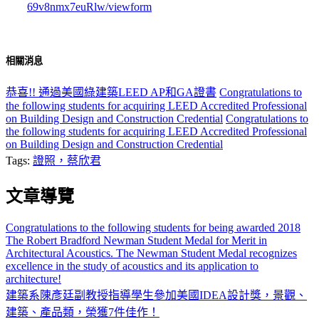
69v8nmx7euRlw/viewform
相關消息
恭喜!! 通過美國綠建築LEED AP和GA證書
Congratulations to
the following students for acquiring LEED Accredited Professional
on Building Design and Construction Credential
Congratulations to
the following students for acquiring LEED Accredited Professional
on Building Design and Construction Credential
Tags:
證照，蔡欣君
文章導覽
Congratulations to the following students for being awarded 2018
The Robert Bradford Newman Student Medal for Merit in
Architectural Acoustics. The Newman Student Medal recognizes
excellence in the study of acoustics and its application to
architecture!
建築系陳彥廷副教授指導學生參加美國IDEA設計獎，景觀、
建築、產品類，榮獲7件佳作！