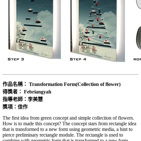
作品名稱： Transformation Form(Collection of flower)
得獎者： Febriangyah
指導老師：李美慧
獎項：佳作
The first idea from green concept and simple collection of flowers.
How is to made this concept? The concept stars from rectangle idea
that is transformed to a new form using geometric media, a hint to
pierce preliminary rectangle module. The rectangle is used to
combine with geometric form that is transformed to a new form.