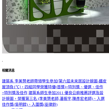
.
相關消息
建築系 李美慧老師帶領學生參加[第六屆未來居設計競圖-鐵皮
屋頂負1℃]，四組同學榮獲特優(首獎)+特別獎、優選、佳作
+特別獎及佳作
建築系師生參加2011 優良公廁推薦評選及設
計競圖，榮獲第三名 (李美慧老師,潘振宇,陳彥宏老師)、入選
佳作獎(吳明錞)、入圍獎(巫律鈴)