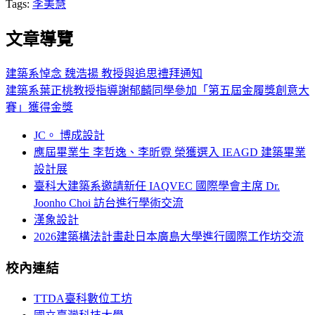
Tags:
李美慧
文章導覽
建築系悼念 魏浩揚 教授與追思禮拜通知
建築系葉正桃教授指導謝郁麟同學參加「第五屆金履獎創意大
賽」獲得金獎
JC。 博成設計
應屆畢業生 李哲逸、李昕霓 榮獲選入 IEAGD 建築畢業
設計展
臺科大建築系邀請新任 IAQVEC 國際學會主席 Dr.
Joonho Choi 訪台進行學術交流
漢象設計
2026建築構法計畫赴日本廣島大學進行國際工作坊交流
校內連結
TTDA臺科數位工坊