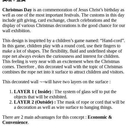
Christmas Day
is an commemoration of Jesus Christ’s birthday as
well as one of the most important festivals. The customs in this day
include gift giving, card exchange, church celebrations and the
display of various Christmas decorations is the good chance for our
wall exhibition.
This design is inspirited by a children’s game named: “Hand-cord”.
In this game, children play with a round cord, use their fingers to
make a lot of shapes. The flexibility, fluid and undefined shape of
rope net always evokes the curiousness and interest for children.
This feeling is very near with an excitement when the Christmas
comes. Therefore , this decorated wall with the topic of Christmas
combines the rope net into it surface to attract children and visitors.
This decorated wall ¬¬will have two layers on the surface :
LAYER 1 ( Inside)
: The system of glass self to put the
objects that will be exhibited.
LAYER 2 (Outside) :
The mask of rope or cord that will be
a decoration as well as wire surface to hanging things.
There are 2 main advantages for this concept :
Economic &
Convenience
.