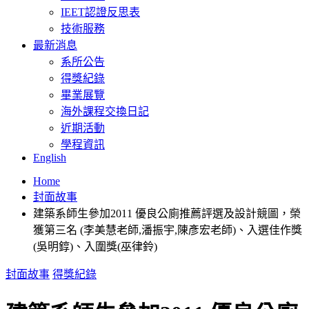
IEET認證反思表
技術服務
最新消息
系所公告
得獎紀錄
畢業展覽
海外課程交換日記
近期活動
學程資訊
English
Home
封面故事
建築系師生參加2011 優良公廁推薦評選及設計競圖，榮
獲第三名 (李美慧老師,潘振宇,陳彥宏老師)、入選佳作獎
(吳明錞)、入圍獎(巫律鈴)
封面故事
得獎紀錄