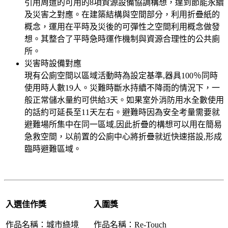
引用周遭的可用的8項資源設備協調構想，達到節能永續
及災害之對應。在建築結構與空間部分，利用折疊紙的
概念，運用在平時及災後的可彈性之空間利用概念做發
想。其整合了平時急時運作機制與資源合理性的公共廁
所。
災害時設備對應
現有公廁空間以區域活動時為設定基準,器具100％同時
使用時人數19人。災難時斷水持續不降雨的情況下，一
般正常儲水量約可供給3天。如果室外消防用水全數使用
的話約可延長至11天左右。避難時因為安全考量需要就
避難場所集中在同一區域,因此折疊的構想可以用在簡易
急救空間，以前置的公廁中心將折疊就近快速搭設,形成
臨時避難區域。
.
入選佳作獎
入圍獎
作品名稱：城市綠境
作品名稱：Re-Touch