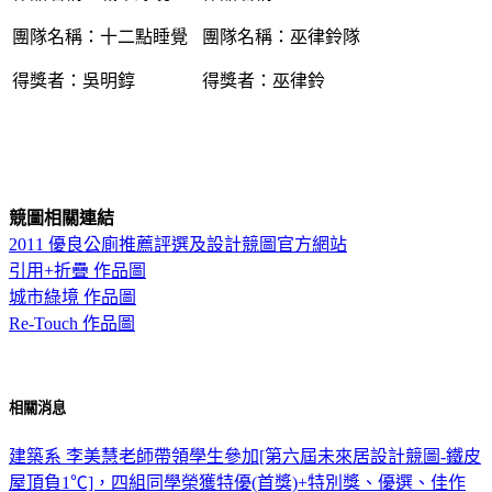
團隊名稱：十二點睡覺
團隊名稱：巫律鈴隊
.
得獎者：吳明錞
得獎者：巫律鈴
.
競圖相關連結
2011 優良公廁推薦評選及設計競圖官方網站
引用+折疊 作品圖
城市綠境 作品圖
Re-Touch 作品圖
.
相關消息
建築系 李美慧老師帶領學生參加[第六屆未來居設計競圖-鐵皮
屋頂負1℃]，四組同學榮獲特優(首獎)+特別獎、優選、佳作