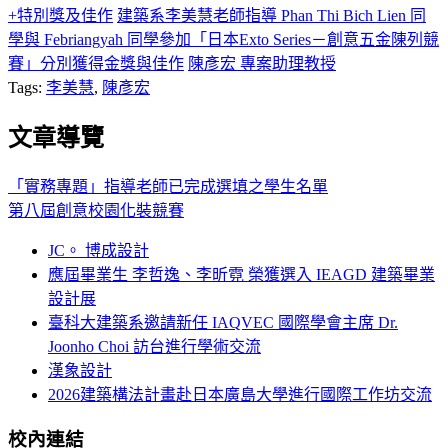
+特別獎及佳作
建築系李美慧老師指導 Phan Thi Bich Lien 同
學與 Febriangyah 同學參加「日本Exto Series－創意五金陳列競
賽」分別獲得金獎與佳作
陳彥宏 專案助理教授
Tags:
李美慧
,
陳彥宏
文章導覽
「實務專題」指導老師已完成選填之學生名單
第八屆創意校園化裝競賽
JC。 博成設計
應屆畢業生 李哲逸、李昕霓 榮獲選入 IEAGD 建築畢業
設計展
臺科大建築系邀請新任 IAQVEC 國際學會主席 Dr.
Joonho Choi 訪台進行學術交流
漢象設計
2026建築構法計畫赴日本廣島大學進行國際工作坊交流
校內連結