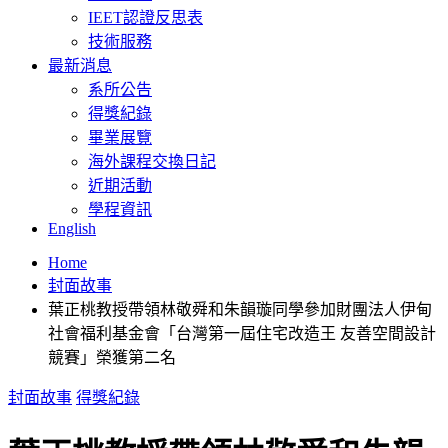
IEET認證反思表
技術服務
最新消息
系所公告
得獎紀錄
畢業展覽
海外課程交換日記
近期活動
學程資訊
English
Home
封面故事
葉正桃教授帶領林敬舜和朱韻璇同學參加財團法人伊甸
社會福利基金會「台灣第一屆住宅改造王 友善空間設計
競賽」榮獲第二名
封面故事
得獎紀錄