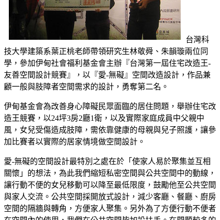
台灣科
技大學建築系葉正桃老師帶領研究生林敬舜、朱韻璇兩位同
學，參加伊甸社會福利基金會主辦『台灣第一屆住宅改造王-
友善空間設計競賽』，以『愛-無礙』空間改造設計，作品兼
顧一般與肢障者空間需求的設計，勇奪第二名。
伊甸基金會為改善身心障礙民眾面臨的居住問題，舉辦住宅改
造王競賽，以24坪3房2廳1衛，以及實際家庭成員中父親中
風，女兒受傷造成肢障，需依靠健康的母親與兒子照護，讓參
加比賽者以實際的居家情境做空間設計。
愛-無礙的空間設計最特別之處在於「使家人易於聚集並互相
關懷」的想法，為此我們縮短私密空間與公共空間中的動線，
讓行動不便的女兒移動可以降至最低限度，鼓勵他至公共空間
與家人交流。公共空間採開放式設計，減少客廳、餐廳、廚房
空間的隔牆與轉角，方便家人聚集。另外為了方便行動不便者