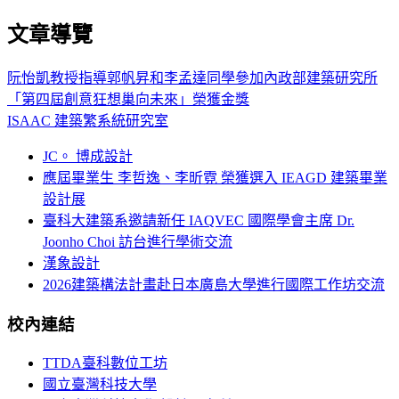
文章導覽
阮怡凱教授指導郭帆昇和李孟達同學參加內政部建築研究所
「第四屆創意狂想巢向未來」榮獲金獎
ISAAC 建築繁系統研究室
JC。 博成設計
應屆畢業生 李哲逸、李昕霓 榮獲選入 IEAGD 建築畢業
設計展
臺科大建築系邀請新任 IAQVEC 國際學會主席 Dr.
Joonho Choi 訪台進行學術交流
漢象設計
2026建築構法計畫赴日本廣島大學進行國際工作坊交流
校內連結
TTDA臺科數位工坊
國立臺灣科技大學