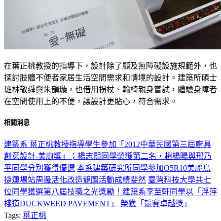
在葉正桃教授的指導下，設計除了顧及無障礙設施規範外，也
探討肢體不便者家居生活空間需求和情境的設計。建築所碩士
班林敬舜與朱韻璇，也借用拐杖、輪椅親身嘗試，體驗身障者
在空間使用上的不便，讓設計更貼心，符合需求。
相關消息
建築系 葉正桃教授指導學生參加「2012中華民國第三屆廚具
創意設計-美廚獎」；楊志熙同學榮獲第二名，趙楊暘與邢乃
平同學分別獲得優選
本系建築研究所同學參加O5R10美麗島
捷運場站周邊活化改造競圖活動成績斐然
臺灣科技大學共七
位同學獲選第八屆技職之光獎勵！建築系李至軒同學以「浮萍
棧道DUCKWEED PAVEMENT」 榮獲「競賽卓越獎」
Tags:
葉正桃