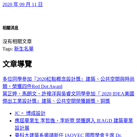
2020 年 09 月 11 日
相關消息
沒有相關文章
Tags:
新生名單
文章導覽
多位同學參加『2020紅點概念設計獎』建築、公共空間與時尚
類，榮獲四件Red Dot Award
葉芷婷、馬朗文、許禕洋與吳睿文同學參加『 2020 IDEA美國
傑出工業設計獎』建築、公共空間榮獲銀獎、铜獎
JC。 博成設計
應屆畢業生 李哲逸、李昕霓 榮獲選入 IEAGD 建築畢業
設計展
臺科大建築系邀請新任 IAQVEC 國際學會主席 Dr.