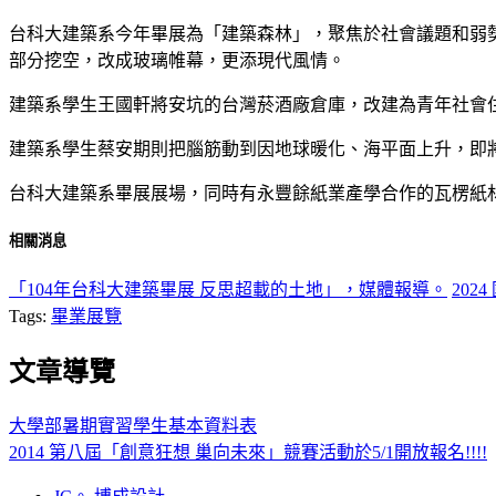
台科大建築系今年畢展為「建築森林」，聚焦於社會議題和弱
部分挖空，改成玻璃帷幕，更添現代風情。
建築系學生王國軒將安坑的台灣菸酒廠倉庫，改建為青年社會
建築系學生蔡安期則把腦筋動到因地球暖化、海平面上升，即
台科大建築系畢展展場，同時有永豐餘紙業產學合作的瓦楞紙
相關消息
「104年台科大建築畢展 反思超載的土地」，媒體報導。
202
Tags:
畢業展覽
文章導覽
大學部暑期實習學生基本資料表
2014 第八屆「創意狂想 巢向未來」競賽活動於5/1開放報名!!!!