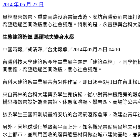
2014 年 05 月 27 日
員林廢棄穀倉、重慶南路沒落書街改造、安坑台灣菸酒倉庫打
希望透過空間改造關心社會議題。特別的是，永豐餘與台科大
生態建築造鎮
馬爾地夫變身水都
中國時報／胡清暉／台北報導／2014年05月25日 04:10
台灣科技大學建築系今年畢業展主題是「建築森林」，同學們
間關懷，希望透過空間改造，關心社會議題。
台科大建築系畢業展共有54件作品，即日起至6月1日在台北
來自員林的台科大建築系學生謝侑錫，從小對員林鐵路旁的穀倉
構思將穀倉設計為圖書館、休憩咖啡廳、攀岩區、商場等公共
該系學生王國軒則規畫將安坑的台灣菸酒廠倉庫，改建為青年
另外，因地球暖化導致海平面上升，知名觀光景點馬爾地夫可
水上都市，並利用回收的廢棄船隻材料做為城市建物基地，兼