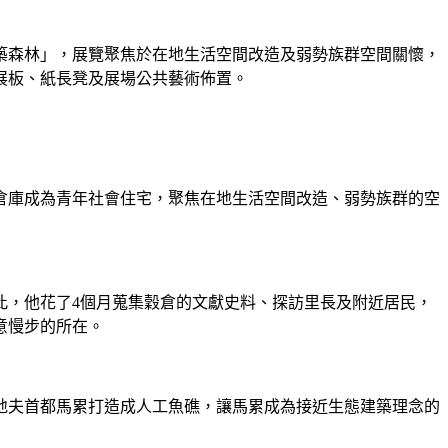
築森林」，展覽聚焦於在地生活空間改造及弱勢族群空間關懷，
展板、紙長凳及展場公共藝術佈置。
倉庫成為青年社會住宅，聚焦在地生活空間改造、弱勢族群的空
此，他花了4個月蒐集穀倉的文獻史料、探訪里長及附近居民，
意慢步的所在。
地夫首都馬累打造成人工魚礁，讓馬累成為接近生態建築理念的