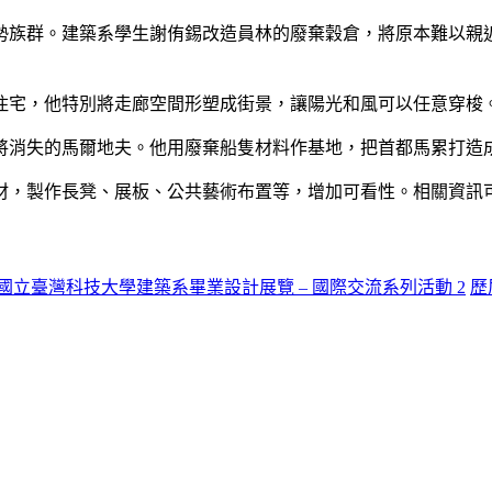
勢族群。建築系學生謝侑錫改造員林的廢棄穀倉，將原本難以親
住宅，他特別將走廊空間形塑成街景，讓陽光和風可以任意穿梭
將消失的馬爾地夫。他用廢棄船隻材料作基地，把首都馬累打造
材，製作長凳、展板、公共藝術布置等，增加可看性。相關資訊
4 國立臺灣科技大學建築系畢業設計展覽 – 國際交流系列活動 2
歷