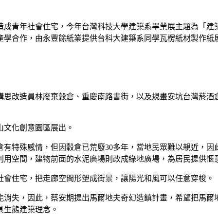
造成青年社會住宅，今年台灣科技大學建築系畢業展主題為「建
產學合作，由永豐餘紙業提供台科大建築系同學瓦楞紙材製作紙
構思改造員林廢棄穀倉、重慶南路書街，以及規畫安坑台灣菸酒
松山文化創意園區展出。
有特殊感情，但因穀倉已荒廢30多年，當地民眾難以親近，因
利用空間，建物前面的水泥廣場則改成綠地廣場，為居民提供愜
社會住宅，把走廊空間形塑成街景，讓陽光和風可以任意穿梭。
能消失，因此，蔡安期提出馬爾地夫奇幻造鎮計畫，希望把馬爾
具生態建築理念。