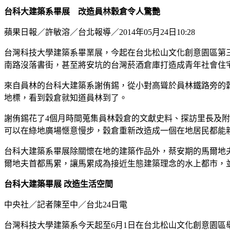
台科大
建築系畢展 改造員林穀倉令人驚艷
蘋果日報／許敏溶／台北報導／2014年05月24日10:28
台灣科技大學建築系畢業展，今起在台北松山文化創意園區第
南路沒落書街，甚至將安坑的台灣菸酒倉庫打造成青年社會住
來自員林的台科大建築系謝侑錫，從小對高聳於員林鐵路旁的
地標，看到穀倉就知道員林到了。
謝侑錫花了4個月時間蒐集員林穀倉的文獻史料、探訪里長及
可以在綠地廣場愜意慢步，穀倉重新改造成一個在地居民都能
台科大建築系畢展除關懷在地的建築作品外，蔡安期的馬爾地
爾地夫首都馬累，讓馬累成為接近生態建築理念的水上都市，
台科大
建築畢展
改造生活空間
中央社／記者陳至中／台北24日電
台灣科技大學建築系今天起至6月1日在台北松山文化創意園區