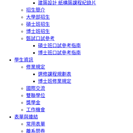
建築設計 紙構築課程紀錄片
招生簡介
大學部招生
碩士班招生
博士班招生
甄試口試參考
碩士班口試參考指南
博士班口試參考指南
學生資訊
修業規定
選修課程規劃表
博士班修業規定
國際交流
雙聯學位
獎學金
工作機會
表單與連結
常用表單
離系問卷