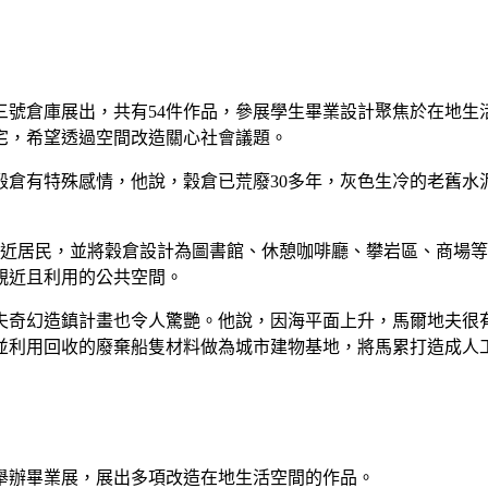
三號倉庫展出，共有54件作品，參展學生畢業設計聚焦於在地生
宅，希望透過空間改造關心社會議題。
穀倉有特殊感情，他說，穀倉已荒廢30多年，灰色生冷的老舊水
附近居民，並將穀倉設計為圖書館、休憩咖啡廳、攀岩區、商場
親近且利用的公共空間。
夫奇幻造鎮計畫也令人驚艷。他說，因海平面上升，馬爾地夫很
並利用回收的廢棄船隻材料做為城市建物基地，將馬累打造成人
舉辦畢業展，展出多項改造在地生活空間的作品。