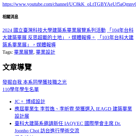
https://www.youtube.com/channel/UC8kK_oLtTGBYAeUf5aQmnv
相關消息
2024 國立臺灣科技大學建築系畢業展覽系列活動
「104年台科
大建築畢展 反思超載的土地」，媒體報導。
「103年台科大建
築系畢業展」，媒體報導
Tags:
畢業展覽
,
畢業設計
文章導覽
發掘自我 本系同學獲技職之光
110學年學生名單
JC。 博成設計
應屆畢業生 李哲逸、李昕霓 榮獲選入 IEAGD 建築畢業
設計展
臺科大建築系邀請新任 IAQVEC 國際學會主席 Dr.
Joonho Choi 訪台進行學術交流