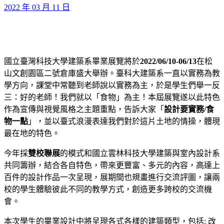
2022 年 03 月 11 日
國立臺灣科技大學建築系畢業展覽將於
2022/06/10-06/13
在松
山文創園區二號倉庫盛大舉辦。臺科大建築系一直以實務為教
學方向，課堂中常聽到老師說以實務為主，於是學生們舉一反
三：好的老師！我們就以「食物」為主！本屆展覽遂以此特色
作為宣傳與視覺風格之主題重點，告訴大家「
設計要實務/食
物一點
」，並以臺式浪漫表達我們對於這片土地的情操，體現
最在地的特色。
今年採
雙校聯展
的模式和國立雲林科技大學建築與室內設計系
共同籌辦，結合各自特色，帶來更豐富、多元的內容，高達上
百件的設計作品一次呈現，展期間也規畫進行交流評圖，讓兩
校的學生體驗彼此不同的教學方式，創造更多跨校的交流機
會。
本次學生的畢業設計中將呈現各式各樣的建築類型，包括: 改