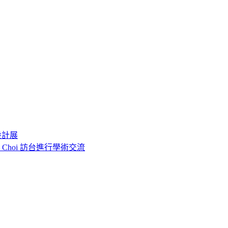
設計展
o Choi 訪台進行學術交流