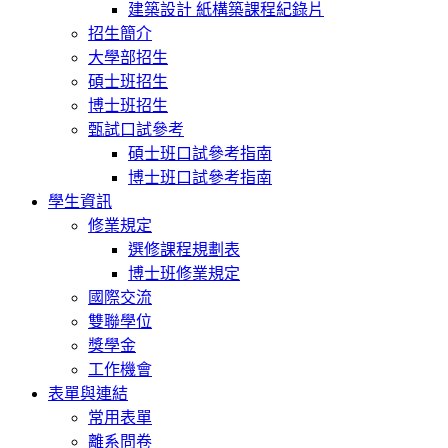
建築設計 紙構築課程紀錄片
招生簡介
大學部招生
碩士班招生
博士班招生
甄試口試參考
碩士班口試參考指南
博士班口試參考指南
學生資訊
修業規定
選修課程規劃表
博士班修業規定
國際交流
雙聯學位
獎學金
工作機會
表單與連結
常用表單
離系問卷