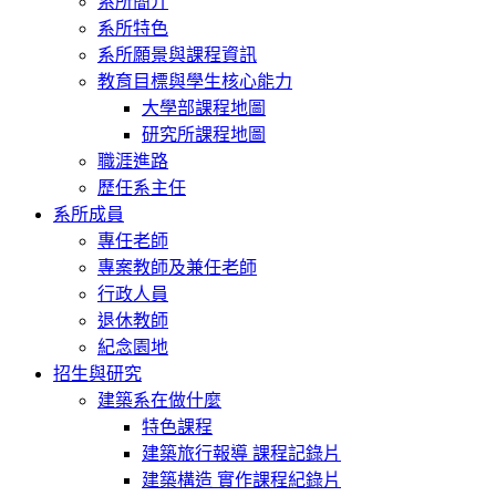
系所簡介
系所特色
系所願景與課程資訊
教育目標與學生核心能力
大學部課程地圖
研究所課程地圖
職涯進路
歷任系主任
系所成員
專任老師
專案教師及兼任老師
行政人員
退休教師
紀念園地
招生與研究
建築系在做什麼
特色課程
建築旅行報導 課程記錄片
建築構造 實作課程紀錄片