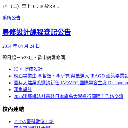
7/1（二）早上10：30於RB...
系所公告
暑修設計課程登記公告
2014 年 04 月 24 日
即日起－5/23止，欲申請暑修同...
JC。 博成設計
應屆畢業生 李哲逸、李昕霓 榮獲選入 IEAGD 建築畢業
臺科大建築系邀請新任 IAQVEC 國際學會主席 Dr. Joonh
漢象設計
2026建築構法計畫赴日本廣島大學進行國際工作坊交流
校內連結
TTDA臺科數位工坊