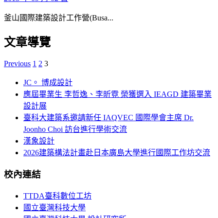
釜山國際建築設計工作營(Busa...
文章導覽
Previous
1
2
3
JC。 博成設計
應屆畢業生 李哲逸、李昕霓 榮獲選入 IEAGD 建築畢業
設計展
臺科大建築系邀請新任 IAQVEC 國際學會主席 Dr.
Joonho Choi 訪台進行學術交流
漢象設計
2026建築構法計畫赴日本廣島大學進行國際工作坊交流
校內連結
TTDA臺科數位工坊
國立臺灣科技大學