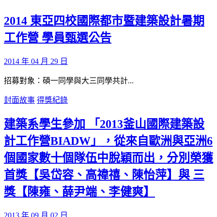
2014 東亞四校國際都市暨建築設計暑期
工作營 學員甄選公告
2014 年 04 月 29 日
招募對象：碩一同學與大三同學共計...
封面故事
得獎紀錄
建築系學生參加 「2013釜山國際建築設
計工作營BIADW」，從來自歐洲與亞洲6
個國家數十個隊伍中脫穎而出，分別榮獲
首獎【吳岱容、高禕禧、陳怡萍】與 三
獎【陳雍、薛尹端、李健爽】
2013 年 09 月 02 日